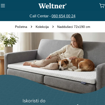
Preskoči
K
na
sadržaj
Call Centar -
060 654 00 24
Početna
Kolekcija
Naddušeci 72x190 cm