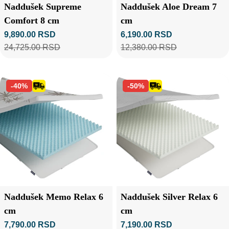
Tip:
Tip:
Naddušek Supreme
Naddušek Aloe Dream 7
Comfort 8 cm
cm
9,890.00 RSD
6,190.00 RSD
Prodajna
Standardna
Prodajna
Standardna
24,725.00 RSD
12,380.00 RSD
cijena
cena
cijena
cena
-40%
-50%
Tip:
Tip:
Naddušek Memo Relax 6
Naddušek Silver Relax 6
cm
cm
7,790.00 RSD
7,190.00 RSD