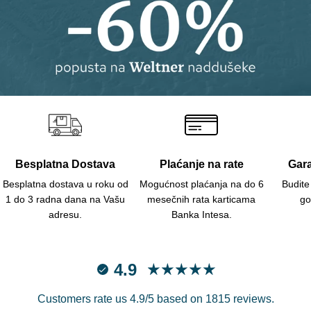
Besplatna Dostava
Plaćanje na rate
Gara
Besplatna dostava u roku od
Mogućnost plaćanja na do 6
Budite
1 do 3 radna dana na Vašu
mesečnih rata karticama
go
adresu.
Banka Intesa.
4.9
Customers rate us 4.9/5 based on 1815 reviews.