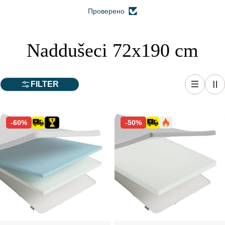
Проверено
Naddušeci 72x190 cm
FILTER
-60%
-50%