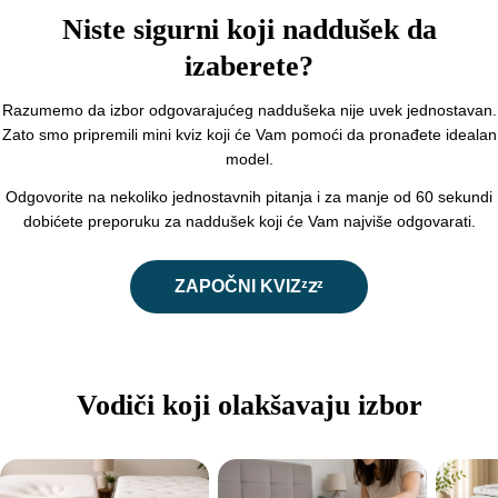
Niste sigurni koji naddušek da
izaberete?
Razumemo da izbor odgovarajućeg naddušeka nije uvek jednostavan.
Zato smo pripremili mini kviz koji će Vam pomoći da pronađete idealan
model.
Odgovorite na nekoliko jednostavnih pitanja i za manje od 60 sekundi
dobićete preporuku za naddušek koji će Vam najviše odgovarati.
ZAPOČNI KVIZᶻ𝗓ᶻ
Vodiči koji olakšavaju izbor