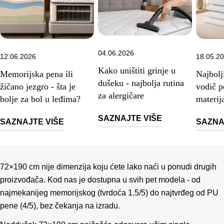
04.06.2026
12.06.2026
18.05.2
Kako uništiti grinje u
Memorijska pena ili
Najbolj
dušeku - najbolja rutina
žičano jezgro - šta je
vodič p
za alergičare
bolje za bol u leđima?
materij
SAZNAJTE VIŠE
SAZNAJTE VIŠE
SAZNA
72×190 cm nije dimenzija koju ćete lako naći u ponudi drugih
proizvođača.
Kod nas je dostupna u svih pet modela - od
najmekanijeg memorijskog (tvrdoća 1.5/5) do najtvrđeg od PU
pene (4/5), bez čekanja na izradu.