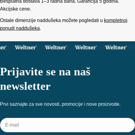
Besplatna dostava 1–3 radna dana. Garancija 5 godina.
Akcijske cene.
Ostale dimenzije naddušeka možete pogledati u
kompletnoj
ponudi naddušeka
.
Prijavite se na naš
newsletter
Prvi saznajte za sve novosti, promocije i nove proizvode.
E-
mail