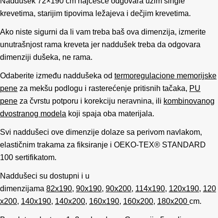
Naddušek 72×190 cm najčešće odgovara užim single
krevetima, starijim tipovima ležajeva i dečjim krevetima.
Ako niste sigurni da li vam treba baš ova dimenzija, izmerite
unutrašnjost rama kreveta jer naddušek treba da odgovara
dimenziji dušeka, ne rama.
Odaberite između naddušeka od
termoregulacione memorijske
pene
za mekšu podlogu i rasterećenje pritisnih tačaka,
PU
pene
za čvrstu potporu i korekciju neravnina, ili
kombinovanog
dvostranog modela
koji spaja oba materijala.
Svi naddušeci ove dimenzije dolaze sa perivom navlakom,
elastičnim trakama za fiksiranje i OEKO-TEX® STANDARD
100 sertifikatom.
Naddušeci su dostupni i u
dimenzijama
82x190
,
90x190
,
90x200
,
114x190
,
120x190
,
120
x200
,
140x190
,
140x200
,
160x190
,
160x200
,
180x200
cm.