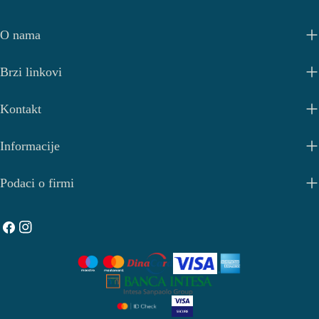
O nama
Brzi linkovi
Kontakt
Informacije
Podaci o firmi
Facebook
Instagram