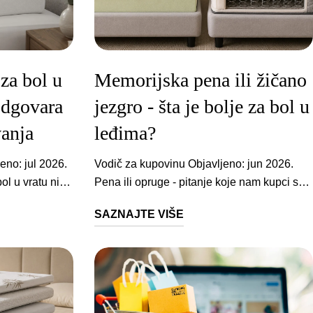
za bol u
Memorijska pena ili žičano
 odgovara
jezgro - šta je bolje za bol u
anja
leđima?
e koliko jastuk zadržava oblik tokom noći. Memorijska pena se prilagođava pritisku i obično dobro drži konturu. Lateks je elastičniji i često prozračniji. Perjani jastuci mogu delovati udobno pri prvom ležanju, ali se punjenje pomera, pa podrška vratu može oslabiti tokom noći. Sistematski pregled i meta-analiza iz 2021. godine, koji je obuhvatio devet kvalitetnih studija sa 555 učesnika sa hroničnim bolom u vratu, pokazuje da gumeni i opružni jastuci daju bolje rezultate od perjanih po pitanju bola, jutarnjih simptoma, funkcionalne onesposobljenosti i zadovoljstva jastukom. Efekti na kvalitet sna ostali su manje jasni. - Pang, Tsang, Fu, Clinical Biomechanics, 2021, ref DOI Drugim rečima: materijal pomaže, ali nije magično rešenje. Ako je visina pogrešna, ni najbolja pena neće rešiti loš ugao vrata. kada nije samo jastuk Kada bol u vratu nije samo pitanje jastuka? Ako bol traje duže od nekoliko nedelja, širi se u rame ili ruku, prati ga utrnulost, slabost, glavobolja, vrtoglavica ili se javio posle povrede, jastuk ne treba da bude jedini odgovor. Tada je pametnije obratiti se lekaru ili fizioterapeutu. 203 milionaljudi globalno je 2020. bilo pogođeno bolom u vratu, uz projekciju rasta na 269 miliona slučajeva do 2050. To ne znači da je svaki jutarnji bol znak ozbiljnog problema. Znači da vrat treba posmatrati kao deo svakodnevne ergonomije: san, rad za računarom, gledanje u telefon, fizička aktivnost i dušek zajedno prave rezultat. česte greške Šta ljudi obično previde pri izboru anatomskog jastuka 1 Provera materijala bez provere dušekaIsti jastuk može biti odličan na tvrđem dušeku, a previsok na mekanom. Kada se rame utopi u mek dušek, glava je bliže površini kreveta i potreban je niži oslonac. Kada je dušek tvrd, rame ostaje više, pa je razmak do glave veći. 2 Preskakanje probnog periodaVratu ume da bude neugodno prvih nekoliko noći, naročito ako ste godinama spavali na mekanom, deformisanom jastuku. To ne znači odmah da jastuk ne valja, ali ako se bol pogoršava, javlja se trnjenje, bol se spušta niz ruku ili se budite sve ukočeniji, prestanite da forsirate taj položaj. 3 Uverenje da je tvrđi jastuk uvek boljiStabilnost je dobra, ali previše tvrd jastuk može stvarati pritisak u potiljku i oko uha kod spavanja na boku. Podrška treba da bude čvrsta, ali ne agresivna. kako izabrati Kako izabrati anatomski jastuk za sebe Najjednostavniji test uradite u položaju u kom stvarno spavate. Ako spavate na boku, lezite na bok i zamolite nekoga da pogleda liniju nosa, brade, vrata i grudnog koša. Glava ne treba da pada ka dušeku niti da se podiže ka plafonu. Ako spavate na leđima, obratite pažnju na bradu. Ako je gurnuta ka grudima, jastuk je previsok. Ako potiljak propada i vrat ostaje bez oslonca, jastuk je prenizak. Ako menjate položaje, birajte anatomski jastuk sa dve korisne visine, stabilnom penom i dovoljno površine da se okrenete bez gubitka oslonca. Vaša navika Bolji izbor Zašto Uglavnom bok Viša strana anatomskog jastuka Popunjava razmak od ramena do glave Uglavnom leđa Niža ili srednja strana Ne gura bradu ka grudima Bok i leđa Kontur jastuk sa dve visine Lakše prati o
Vodič za kupovinu Objavljeno: jun 2026. Pena ili opruge - pitanje koje nam kupci sa bolom u leđima postavljaju gotovo svakodnevno. Iskustvo nas je naučilo da iza njega obično stoji konkretna situacija: stari dušek je za zamenu, bol u leđima postaje sve izraženiji, a saveti iz okruženja idu u dva potpuno suprotna pravca. U ovom tekstu prolazimo kroz to kako svaki sistem zaista podržava kičmu i za koga koji ima smisla. Uz dva sistema iz naslova, pokrićemo i treći koji se u ovoj dilemi često previdi: džepičaste opruge, modernu evoluciju žičanog jezgra, i situacije u kojima su one pravi izbor. Ukratko: za bol u leđima presudno je da podloga bude srednje-tvrda i da prati oblik tela, tako da kičma tokom noći ostane u prirodnom poravnanju. Memorijska pena to radi bolje od klasičnog žičanog jezgra, jer raspoređuje pritisak po celoj površini tela umesto da ga koncentriše na ramena i kukove. Žičano jezgro pritom ne treba mešati sa džepičastim oprugama - one rešavaju većinu mana starog sistema i ostaju odličan izbor za teže osobe i parove. kako rade dva sistema Šta je zapravo žičano jezgro Klasično žičano jezgro, poznato i kao Bonnell sistem, čine opruge međusobno povezane čeličnom žicom u jednu celinu. Upravo ta povezanost određuje kako se dušek ponaša pod telom. Kada pritisnete jedan deo površine, opterećenje se prenosi na okolne opruge i cela zona se ugiba zajedno. Dušek zato ne može da se prilagodi pojedinačnim delovima tela: rame i kuk, koji su teži i izbočeniji, primaju najveći deo pritiska, dok struk i lumbalni deo ostaju bez oslonca. Povezane opruge imaju još jednu posledicu koju parovi dobro poznaju. Svako okretanje jedne osobe prenosi se kroz čitavu konstrukciju, pa se druga osoba budi ili menja položaj zajedno sa partnerom. Vremenom opruge gube elastičnost. Na mestima gde telo najčešće leži formiraju se ulegnuća, a kod starijih dušeka opruge počinju da se osećaju kroz površinu ili da škripe pri svakom pokretu. To su znaci da jezgro više ne pruža potporu, bez obzira na to kako dušek izgleda spolja. Sa druge strane, prostor između opruga omogućava odličnu cirkulaciju vazduha, konstrukcija daje čvrst i stabilan osećaj, a cena je tradicionalno niža od penastih i hibridnih modela. Za zdrava leđa i kraću upotrebu, recimo u gostinjskoj sobi, to može biti sasvim dovoljno. Kako memorijska pena deluje na bol u leđima Memorijska pena radi na suprotnom principu. Reaguje na toplotu i težinu tela, postepeno preuzima njegov oblik i raspoređuje opterećenje na celu kontaktnu površinu. Rame i kuk tonu tačno onoliko koliko je potrebno, dok pena popunjava prostor ispod struka i lumbalnog dela. Za bol u leđima to znači dve stvari. Prvo, kičma ostaje u prirodnom poravnanju umesto da se bočno krivi ili propada u sredini. Drugo, pritisne tačke koje tokom noći izazivaju mikropokrete i prevrtanje gotovo nestaju, pa mišići leđa zaista miruju umesto da celu noć koriguju položaj. Memorijska pena smanjuje pritisak na telo za prosečno 17,2% u poređenju sa standardnom podlogom. - Bai et al., PLoS ONE, 2020, ref DOI Sama memorijska pena pritom nije dovoljna. Ona je kontaktni sloj, a potporu kičmi daje ono što se nalazi ispod nje. Zato moderni dušeci od pene kombinuju memorijski gornji sloj sa zoniranom PU penom visoke gustine, koja drži lumbalni deo i sprečava da telo potone dublje nego što treba. Primedba koja se najčešće čuje na račun memorijske pene, pregrevanje tokom noći, odnosi se na starije generacije materijala. Novije generacije koriste termoregulacione gel kapsule koje odvode višak toplote, pa je razlika u odnosu na opruge danas znatno manja nego pre deset godina. šta kažu studije Nauka o podlozi i bolu u leđima 2.36xveća šansa za smanjenje bola na srednje-tvrdoj podlozi (Kovacs et al., 2003) 48%manje bola u leđima posle prelaska na srednje-tvrdu podlogu (Radwan et al., 2015) 17,2%niži pritisak na telo sa memorijskom penom (Bai et al., 2020) Najcitiranija studija na ovu temu objavljena je u časopisu The Lancet. Kovacs i saradnici su pratili 313 pacijenata sa hroničnim bolom u donjem delu leđa, podeljenih na tvrde i srednje-tvrde dušeke, tokom 90 dana. Pacijenti na srednje-tvrdim dušecima imali su 2.36 puta veću šansu za poboljšanje u odnosu na pacijente na tvrdim dušecima. - Kovacs et al., The Lancet, 2003, ref DOI Pregled Caggiari i saradnika (2021), koji je obuhvatio 39 kontrolisanih studija, došao je do istog zaključka: srednje-tvrda podloga koja prati oblik tela daje najbolje rezultate i za kvalitet sna i za jutarnji bol u leđima. Za vlasnike starijih žičanih dušeka posebno je zanimljivo istraživanje Jacobson i saradnika: kod 59 ispitanika koji su sa svojih starijih ležajeva prešli na nove srednje-tvrde podloge, zabeleženo je značajno smanjenje bola i ukočenosti u leđima i poboljšanje kvaliteta sna, nezavisno od godina, težine i visine ispitanika. Drugim rečima, podloga koja je nekada bila dobra ne mora to i da ostane. direktno poređenje Memorijska pena i žičano jezgro - uporedni pregled Kriterijum Memorijska pena Žičano jezgro (Bonnell) Praćenje oblika tela Prilagođava se konturama, kičma ostaje u poravnanju Povezane opruge se ugibaju kao celina, bez prilagođavanja Pritisne tačke Pritisak raspoređen po celoj površini Koncentrisan na ramenima i kukovima Prenos pokreta Minimalan, pokret se gasi u peni Izražen, okretanje se prenosi kroz celu površinu Ventilacija Slabija kod starijih generacija, novije koriste gel kapsule Odlična, vazduh slobodno struji između opruga Ponašanje kroz vreme Blago inicijalno sleganje, zatim stabilna svojstva Opruge gube elastičnost, ulegnuća i škripa Za bol u leđima Bolji izbor za većinu spavača Samo dok je jezgro novo i u dobrom stanju treća opcija Džepičaste opruge - opruge bez mana žičanog jezgra Poređenje pene i opruga često previdi da opruge danas postoje u dva potpuno različita oblika. Kod džepičastih opruga, svaka opruga je ušivena u sopstveni tekstilni džep i radi nezavisno od ostalih. Ta jedna konstrukciona razlika menja sve. Pritisak na jednom delu dušeka ne pomera ostatak površine, pa se opruge ugibaju tačno ispod ramena i kuka, dok lumbalni deo zadržava oslonac. Prenos pokreta između partnera praktično nestaje. Ventilacija, najveća prednost opruga, ostaje netaknuta. Poručite ovde U našoj ponudi se izdvaja Elite dušek: sedmozonsko jezgro sa džepičastim oprugama nemačke izrade, gustine 210 opruga po kvadratnom metru, sa slojem termoregulacione memorijske pene iznad opruga. Pena rasterećuje pritisak, opruge daju dubinsku potporu i brz odziv pri promeni položaja - kombinacija koja uzima najbolje od oba sveta iz naslova ovog teksta. Klasične žičane dušeke sa povezanim oprugama nemamo u ponudi, i to je svesna odluka. Ostali Weltner modeli su dušeci od pene, a Elite je hibrid sa džepičastim oprugama. praktičan izbor Šta izabrati prema položaju spavanja i težini Odgovor na pitanje iz naslova zavisi od toga ko pita. Položaj u kom spavate i telesna težina određuju koliko podloga treba da popusti i gde joj treba čvrstina. 1 Spavate na bokuRame i kuk nose najveći pritisak, pa je memorijska pena prirodan izbor. Balance Memory na mekšoj strani (3/10) ili Dual Comfort na mekšoj strani (2.5/10) dopuštaju ramenu da utone dok zonirana baza drži struk. 2 Spavate na leđima ili stomakuPrioritet je čvrsta, precizna potpora lumbalnom delu. Ergonomic 7 sa posturalnim ćelijama radi na principu sličnom džepičastim oprugama, samo u celosti od pene: popušta tačno tamo gde je pritisak najjači, bez prenosa na okolne zone. 3 Težina preko 90 kg, parovi ili pregrevanjeTu opruge zadržavaju realnu prednost nad penom: veća nosivost, brži odziv i superiorna ventilacija. Elite sa džepičastim oprugama i memorijskom penom iznad njih pokriva sve tri situacije. Detaljniju razradu po položaju spavanja i telesnoj težini, sa konkretnim tvrdoćama za svaki slučaj, naći ćete u vodiču o najboljim dušecima za spavanje. ako već imate žičani dušek Da li morate odmah da menjate dušek? View this post on Instagram A post shared by Weltner® (@weltner.rs) Ne uvek. Stanje jezgra određuje da li je rešenje novi dušek ili nešto znatno jeftinije. Ako se opruge osećaju kroz površinu, ako dušek škripi ili ima ulegnuća dublja od 3-4 cm, jezgro je strukturalno potrošeno. Nikakav dodatni sloj to ne može da koriguje i jedino trajno rešenje je novi dušek. Ako je žičani dušek ravan i stabilan, samo pretvrd, naddušek od memorijske pene menja kontaktni sloj između tela i opruga i rasterećuje pritisne tačke za deo cene novog dušeka. Kako tačno to funkcioniše i koji model odgovara kom slučaju, objasnili smo u tekstu o pretvrdom dušeku i prostirkama za krevet. Brzi test: lezite na dušek i pritisnite rukom pored tela u zonu gde najčešće ležite. Ako ruka ulazi više od 4 cm pre nego što oseti otpor, jezgro je oštećeno i potreban je novi dušek. Ako se otpor oseti ranije, naddušek je dovoljan. FAQ Česta pitanja Koliko traje navikavanje posle prelaska sa opruga na memorijsku penu? Prvih nekoliko noći osećaj može delovati neobično, pa čak i premekano, što ne znači da je izbor pogrešan. Pravu procenu donosite tek posle nedelju do dve dosledne upotrebe, a probni period od 30 noći postoji upravo zato da se odluka ne donosi na osnovu prvog utiska. Mogu li novi dušek da stavim preko starog žičanog dušeka? Ne preporučujemo. Dušek je projektovan da leži na ravnoj i stabilnoj podlozi, a staro žičano jezgro to nije. Svaka njegova deformacija i svako ulegnuće prenose se na novi dušek i vremenom ga oštećuju. Stari dušek se uklanja, a novi ide direktno na podnicu kreveta. Da li postojeći krevet odgovara dušeku od pene? U većini slučajeva da, uz jednu proveru: podnica mora biti ravna i bez oštećenja, a ako je od letvica, razmak između njih treba da bude mali i ujednačen. Preširok razmak dopušta peni da propada između letvica, što skraćuje vek dušeka i kvari potporu. Polomljene ili ulegnute letvice zamenite pre postavljanja novog dušeka. Novi dušek od pene ima blag
SAZNAJTE VIŠE