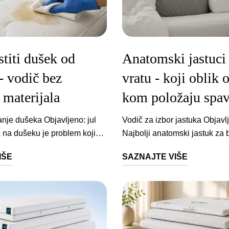
titi dušek od
Anatomski jastuci 
- vodič bez
vratu - koji oblik
 materijala
kom položaju spav
dnosu 1:1 čiste krpe, papirne ubruse ili toalet papir raspršivač, kako ne biste previše nakvasili dušek usisivač, za uklanjanje sode bikarbone blagi ili praškasti deterdžent za veš, kao zamenu za rastvor sirćeta i vode Kod česte pojave dečije mokraće, starih fleka ili ponavljanih nezgoda, korisno je enzimsko sredstvo. Enzimski deterdženti su efikasniji kod organskih ostataka jer ih razgrađuju, umesto da samo prikriju miris. Vodonik-peroksid može pomoći kod starih fleka, ali se ne koristi na svakom materijalu. Poručite ovde Ako se nezgode često ponavljaju, posebno kod dece, važno je razmišljati i o zaštiti samog dušeka. Kod dečjih kreveta, Weltner Junior dušek za krevetac treba odmah kombinovati sa kvalitetnom nepromočivom navlakom, jer se navlaka pere mnogo lakše nego što se urin uklanja iz jezgra dušeka. Pre upotrebe bilo kog sredstva obavezno ga testirajte na skrivenom delu dušeka. Ako materijal promeni boju ili strukturu, nemojte ga koristiti. miris Kako ukloniti miris mokraće iz dušeka? Miris mokraće često je veći problem od same fleke. Čak i kada površina izgleda čisto, urin može ostati u dubljem sloju i aktivirati se kada se dušek zagreje ili ponovo navlaži. Soda bikarbona je korisna kao završni korak jer pomaže da se ublaži neprijatan miris iz organskih ostataka. Kod jačeg mirisa ostavite je preko noći, a po potrebi i do 18 sati, zatim je temeljno usisajte i nastavite sa provetravanjem dušeka. Nemojte ga odmah pokrivati čaršavom, jer zatvorena vlaga može zadržati miris. Ako je moguće, postavite dušek uspravno ili ga makar odmaknite od podloge kako bi vazduh cirkulisao i ispod njega. Ne koristite parfimisane sprejeve kao rešenje. Oni samo prikrivaju miris, ali ne uklanjaju mokraću iz materijala, pa kada miris parfema nestane, miris urina se može ponovo vratiti. Kod upornog mirisa koristite enzimsko sredstvo, naročito ako je mokraća već osušena ili ako se nezgoda ponavljala više puta. Enzimska sredstva su posebno korisna kod mokraće ljubimaca, jer miris može ostati dovoljno jak da životinja ponovo mokri na istom mestu. Ako kućno čišćenje ne daje rezultat, profesionalno dubinsko čišćenje je bolje rešenje od ponavljanog natapanja dušeka, jer može dopreti dublje u materijal i izvući ostatke koje kućna sredstva ne mogu uvek da uklone. stare fleke Kako očistiti stare fleke od mokraće? Stare fleke su zahtevnije jer se urin osušio i vezao za vlakna dušeka. U tom slučaju nije dovoljno samo prebrisati površinu. Potrebno je ponovo aktivirati fleku malom količinom rastvora, zatim izvući vlagu i neutralisati miris. Lagano navlažite fleku rastvorom sirćeta i vode. Nemojte sipati rastvor direktno na dušek, već ga nanesite raspršivačem ili vlažnom krpom. Ostavite kratko da deluje, pa tapkajte suvom krpom. Zatim nanesite sodu bikarbonu i ostavite je duže vreme. Kod tvrdokornih fleka mogu se koristiti jača sredstva, ali uz oprez. Vodonik-peroksid može pomoći, ali samo ako materijal dušeka to dozvoljava. Pre nanošenja uvek uradite test na skrivenom delu. Ako primetite izbeljivanje, promenu boje ili oštećenje tkanine, nemojte nastaviti. Za stare fleke najčešće pomažu ova rešenja: enzimsko sredstvo, ako je urin prodro dublje soda bikarbona ostavljena duže vreme pažljivo sušenje uz provetravanje profesionalno dubinsko čišćenje, ako fleka i miris ostanu Ako uz staru fleku primećujete i tragove buđi, problem više nije samo estetski. Buđ znači da se vlaga zadržala u dušeku, pa je važno proceniti da li se dušek može bezbedno očistiti ili ga je bolje zameniti. greške Šta ne smete da radite? Kod čišćenja dušeka najveće greške obično nastaju iz dobre namere. Ljudi često žele da što pre uklone problem, pa koriste previše vode, jaka sredstva ili grubo trljanje, što može oštetiti materijal i pogoršati miris. Ako želite pravilno da očistite dušek od mokraće, izbegavajte sledeće: ne trljajte mrlju, jer se urin može proširiti ne natapajte dušek vodom ne koristite izbeljivač i agresivne hemikalije bez provere materijala ne vraćajte posteljinu dok dušek nije potpuno suv ne koristite parfimisane sprejeve umesto čišćenja ne koristite toplu vodu kao univerzalno rešenje za svaku fleku Topla voda nije uvek dobra opcija. Kod nekih fleka može doprineti tome da se mrlja zadrži u vlaknima, pa je sigurnije raditi sa blagim rastvorima i malom količinom tečnosti. Posebno budite oprezni kod dušeka od memorijske pene, lateksa i višeslojnih dušeka. Takvi materijali mogu zadržati vlagu ako se previše pokvase, pa sušenje traje duže. Pravilo je jednostavno: manje tečnosti, više upijanja i više provetravanja. profesionalci Kada pozvati profesionalce? Kućno čišćenje je dovoljno kod sveže mokraće i manjih fleka. Postoje situacije kada je bolje pozvati profesionalce, jer ponavljanje kućnih metoda može samo dodatno navlažiti dušek. Profesionalno čišćenje ima smisla ako je mokraća prodrla duboko u dušek, ako se miris vraća posle sode i sirćeta ili ako je fleka stara i velika. Isto važi ako se nezgoda ponavljala više puta na istom mestu. Stručna pomoć je posebno korisna u ovim slučajevima: miris se vraća čim se dušek zagreje fleka je stara i ne reaguje na kućno čišćenje mokraća je zahvatila veću površinu postoji sumnja na buđ dušek ne može potpuno da se osuši u kućnim uslovima CDC navodi da kod mokrih predmeta koji se ne mogu potpuno osušiti u roku od 24 do 48 sati raste rizik od razvoja buđi. Ako dušek ostane vlažan duže od jednog do dva dana, problem više nije samo neprijatan miris. - CDC, Homeowner's and Renter's Guide to Mold Cleanup, ref PDF Zbog toga je profesionalno čišćenje bolji izbor kada je urin prodro duboko, kada se dušek sporo suši ili kada već osećate ustajao miris vlage. Ako se pojavi buđ koja je prodrla duboko u jezgro dušeka, dušek možda više nije za upotrebu. Čišćenje tada može ukloniti deo površinskog problema, ali ne mora rešiti ono što se nalazi u dubljim slojevima. Kod kvalitetnijih dušeka, profesionalno čišćenje se često više isplati nego brza zamena. Ipak, ako je dušek star, deformisan, ima jak miris i tragove buđi, treba razmisliti o novom dušeku i dobroj zaštitnoj navlaci. Poručite ovde Ako je vreme za zamenu, Weltner Dušek Elite je rešenje za kupce koji žele viši, stabilan i dugotrajan dušek. Visok je 25 cm, ima sistem nemačkih džepičastih opruga i pažljivo usklađene slojeve pena različite tvrdoće. Zbog konstrukcije koja omogućava protok vazduha kroz dušek, Elite je posebno dobar izbor kada želite d
Vodič za izbor jastuka Objavljeno: jul 2026. Najbolji anatomski jastuk za bol u vratu nije isti za svakoga. Za spavanje na boku obično je potreban viši, stabilniji jastuk koji popunjava prostor između ramena i glave. Za spavanje na leđima bolji je srednje nizak anatomski oblik koji podržava prirodnu krivinu vrata, bez guranja brade ka grudima. Za spavanje na stomaku najbezbedniji izbor je veoma tanak jastuk ili postepeno odvikavanje od tog položaja, jer vrat satima ostaje rotiran. Izbor jastuka više ne treba posmatrati kao pitanje mekoće, već kao pitanje položaja vratnog dela kičme, visine ramena, tvrdoće dušeka i navike spavanja. Dobar jastuk ne leči vrat, ali može da smanji jutarnju ukočenost, napetost mišića i stalno nameštanje tokom noći. naši predlozi Naši predlozi anatomskih jastuka Ovo su dva modela koja nude dobar balans između anatomske podrške i udobnosti, u zavisnosti od položaja spavanja i formata koji Vam više odgovara. Kompaktniji format · bok i leđa Aloe Vera Anatomski Jastuk Poručite ovde Naš predlog za osobe koje spavaju na boku ili leđima i žele kompaktniji anatomski jastuk od memorijske pene. Dimenzije su 35 x 50 cm, sastav je 100% memorijska pena natprosečne gustine, a visinski profil je 11/7/9 cm, što ga čini korisnim za ljude koji žele da biraju višu ili nižu stranu prema položaju vrata. Navlaka je skidajuća i periva na 40 stepeni, obogaćena Aloe Vera vlaknima. Higijena navlake utiče na svakodnevni komfor, naročito kod osoba koje se znoje noću, koriste kreme za lice ili imaju osetljivu kožu. Kome najviše odgovara? Osobi koja ne želi veliki jastuk, spava uglavnom na boku ili leđima i traži anatomski oslonac bez osećaja masivnog jastuka ispod glave. Veći format · kombinovani spavači Contour+ Anatomski Jastuk Poručite ovde Za one koji žele veći anatomski format i izraženiji prostor za promenu položaja tokom noći. Dimenzije su 40 x 60 cm, sastav je 100% memorijska pena visokog kvaliteta, a visina je 11/7/9 cm. Ergonomski oblik prati vratni deo kičme i pogodan je za spavanje na boku ili leđima. Veća površina je praktična za kombinovane spavače. Ako se tokom noći okrećete sa leđa na bok, manji jastuk ume da "nestane" ispod glave ili Vas natera da ga rukom vraćate na mesto. Navlaka je hipoalergena, periva i skidajuća. Kome najviše odgovara? Osobi koja želi anatomski jastuk, ali ne želi osećaj da spava na malom terapeutskom dodatku. Ima smisla za ljude koji vole više prostora za rame, glavu i okretanje. zašto počinje noću Zašto bol u vratu najčešće počinje noću Bol u vratu tokom spavanja najčešće nastaje kada glava ostane previsoko, prenisko ili uvrnuta u odnosu na trup. Vrat tada ne odmara, već mišići rade tiho, satima, da bi održali položaj glave. Ujutru se to oseća kao zategnutost, ograničeno okretanje, pritisak u potiljku ili bol koji se spušta ka ramenima. Prema smernicama Mayo Clinic, glava i vrat tokom spavanja treba da budu poravnati sa telom, uz jastuk koji podržava vrat bez podizanja glave. Isti izvor navodi da kod spavanja na leđima jastuk ispod kolena ili butina može pomoći opuštanju kičme. To je važan detalj. Kod bolova u vratu ljudi često menjaju samo jastuk, a ne posmatraju ostatak tela. Ako su kukovi, leđa i ramena u lošem položaju, vrat često nadoknađuje tu grešku. neutralan položaj Vrat treba da ostane neutralan Neutralan položaj znači da vrat nije savijen nagore, oboren nadole niti bočno prelomljen. Jastuk treba da drži vrat paralelno sa dušekom, umesto da ga savija nagore ili nadole, što kao praktično pravilo ističe i Cleveland Clinic. Položaj spavanja Šta jastuk treba da uradi Najčešća greška Bolja opcija Na boku Popunjava prostor rame–vrat–glava Prenizak jastuk, glava "pada" ka dušeku Viši anatomski ili kontur jastuk Na leđima Podržava vratnu krivinu Previsok jastuk, brada ide ka grudima Srednja visina, blaga kontura Na stomaku Smanjuje uvrtanje vrata Debeo jastuk podiže i rotira glavu Vrlo tanak jastuk ili promena položaja Kombinovano Prati promene položaja Mek jastuk koji se potpuno spljošti Stabilna pena, srednja visina Nijedan oblik nije univerzalno najbolji. Pravi izbor je onaj koji Vašem telu omogućava da se probudi bez osećaja da je vrat celu noć "držao stražu". spavanje na boku Koji oblik jastuka odgovara spavanju na boku? Za spavanje na boku obično najbolje odgovara anatomski jastuk sa izraženijom visinom i stabilnom bočnom podrškom. Rame pravi razmak između dušeka i glave, pa ako jastuk ne popuni taj prostor, glava pada ka dole, a mišići vrata i ramena ostaju napeti. Kod bočnih spavača posebno su važna tri detalja: širina ramena tvrdoća dušeka da li se rame "utapa" u dušek Osobama sa širim ramenima i tvrđim dušekom potreban je viši jastuk. Osoba sitnije građe ili mekšeg dušeka može se bolje osećati na nižoj strani anatomskog jastuka. Tu nastaje najčešća greška: kupovina jastuka prema opisu "za vrat", bez provere šta se dešava sa ramenom. Novija istraživanja o obliku jastuka pokazuju da oblik može uticati na aktivnost mišića vrata u različitim položajima. Studija iz 2025. godine, rađena na 10 zdravih učesnika tokom testova u položaju na leđima i boku, zabeležila je nižu aktivnost pojedinih vratnih i ramenih mišića (bilateralni SCM i levi UT) pri korišćenju cilindričnog oblika jastuka u bočnom položaju. Autori ističu da je uzorak mali, pa zaključke treba primeniti oprezno. - Daryushi i sar., The Open Public Health Journal, 2025, ref DOI spavanje na leđima Koji jastuk je bolji za spavanje na leđima? Za spavanje na leđima bolji je anatomski jastuk srednje visine, sa podrškom ispod vrata i nižim delom ispod glave. Cilj nije da glava bude visoko, već da vratna krivina bude popunjena. Ako se probudite sa osećajem da Vam je brada bila blizu grudima, jastuk je verovatno previsok. Ako osećate prazan prostor ispod vrata i zatezanje u potiljku, jastuk je verovatno prenizak ili previše mekan. Kontur jastuci kod mnogih ljudi dobro funkcionišu zato što glava leži u udubljenju, a vrat na izdignutom delu. Niža ili viša strana tada se bira prema položaju spavanja, ali i prema građi tela. spavanje na stomaku Šta ako spavate na stomaku? Ako spavate na stomaku i imate bol u vratu, najvažniji savet je da pokušate da smanjite vreme provedeno u tom položaju. Spavanje na stomaku obično zahteva rotaciju glave u jednu stranu, uz dodatno savijanje vrata, što nije dobar položaj za osobu koja se već budi ukočena. Najmanje loša varijanta je veoma tanak jastuk, ali anatomski jastuci nisu idealno rešenje za stomak. Projektovani su da podrže vratnu krivinu u položaju na boku ili leđima, a kod stomaka ta podrška može čak da podigne glavu više nego što treba. Praktičan prelaz je spavanje polubočno, sa jastukom ispred tela ili između kolena, da se smanji okretanje na stomak tokom noći. materijal Materijal: memorijska pena, lateks, perje ili vlakna? Materijal određuj
IŠE
SAZNAJTE VIŠE