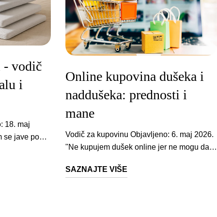
 - vodič
Online kupovina dušeka i
alu i
naddušeka: prednosti i
mane
zima vaš oblik i raspoređuje pritisak na širu površinu. Kada ležite na boku, rame i kuk ne upiru u tvrdu podlogu, već se pena prilagođava i preuzima opterećenje. Memorijska pena je pravi izbor kada je dušek tvrd i ravan i kada se pritisak koncentriše na uske tačke na telu. PU pena radi na potpuno drugačijem principu. Odupire se pritisku i vraća u prvobitni oblik, ne prati deformaciju ispod sebe. To je čini jedinim materijalom koji može da koriguje ulegnuća i neravnine na dušeku. Ako vaš dušek ima vidljiva udubljenja, memorijska pena bi ih samo produbila jer prati oblik svega ispod sebe. PU pena vraća ravnu površinu. Istraživanje trajnosti (Domljan et al., 2024) pokazalo je da PU pena doživljava inicijalnu kompresiju u prvim nedeljama korišćenja, a zatim se stabilizuje i dugoročno zadržava tvrdoću. Kakav je vaš dušek? Naddušek, ili kako ga mnogi zovu prostirka za krevet, može mnogo da popravi osećaj spavanja, ali ne može da zameni dušek koji je izgubio osnovnu podršku. 1 Dušek je tvrd i ravan: memorijska pena Preuzima oblik tela i eliminiše pritisne tačke, dok dušek ispod nastavlja da pruža strukturalnu potporu. Ovo je najčešća situacija sa kojom nam se kupci javljaju: jutarnja ukočenost u leđima, vratu ili kukovima koja se povuče do podneva. 2 Dušek ima blaga ulegnuća (do 3-4 cm): PU pena Vraća ravnu površinu bez obzira na stanje dušeka ispod. Memorijska pena bi ulegnuće samo produbila. 3 Dušek ima duboka ulegnuća (više od 4 cm): novi dušek Nijedan naddušek ne može da kompenzuje strukturalni problem ovog nivoa. Potreban je novi dušek. 4 Kauč ili trosed: PU pena debljine 7-8 cm Kauči nemaju potporu koju ima dušek, pa je potreban deblji i čvršći naddušek koji tu potporu nadoknadi. Brzi test: Lezite na dušek i pritisnite rukom pored tela u zonu gde najčešće ležite. Ako ruka ulazi više od 4 cm pre nego što se oseti otpor, dušek je oštećen i naddušek neće pomoći. Ako se oseti otpor ranije, naddušek je pravo rešenje. Pozicija spavanja → Na boku: memorijska pena, tvrdoća 1.5-2.5/5 Pritisak se koncentriše na ramenu i kuku. Studija Verhaert et al. (2011) potvrdila je da pravilno poravnanje kičme u ovoj poziciji zahteva podlogu koja ustupa na ramenima i kukovima. Modeli: Memo Relax, Cloud Memory ili mekša strana Supreme Comfort-a. → Na leđi
Vodič za kupovinu Objavljeno: 6. maj 2026. "Ne kupujem dušek online jer ne mogu da ga probam" - ovo je rečenica koju čujemo svakodnevno. I potpuno je logična. Ali evo podatka koji menja perspektivu: prosečan kupac u fizičkoj prodavnici provede manje od tri minuta ležeći na dušeku pre nego što donese odluku vrednu nekoliko stotina evra. Tri minuta, pod jakim led svetlom, u farmerkama - a onda na tom dušeku spava 7 do 10 godina. Online kupovina dušeka i naddušeka ima realne mane, ali i prednosti koje prodavci u fizičkim radnjama ne vole da pominju. 2.36x veća šansa za smanjenje bola kod srednje tvrdih dušeka 90 s prosečno vreme testiranja dušeka u prodavnici 4.9/5 prosečna ocena Weltner proizvoda Mit koji košta: "Dušek za krevet moraš da probaš uživo" Ovo je najrasprostranjeniji mit o kupovini dušeka za krevet - i ujedno najskuplji. Zvuči logično: legneš, osetiš, kupiš. Problem je u tome što kratko ležanje u prodavnici ne otkriva ništa korisno o tome kako će Vaša kičma reagovati posle pete ili desete noći. Pritisne tačke na ramenima i kukovima počinju da se osećaju tek posle nekoliko sati kontinuiranog spavanja u jednom položaju. Termoregulacija se ne može testirati za 90 sekundi. Prenos pokreta partnera - nemoguće proceniti bez partnera. Pitanje kako izabrati dušek za spavanje ne rešava se za tri minuta u salonu. Randomizovana klinička studija objavljena u časopisu Lancet sa 313 ispitanika pokazala je da srednje tvrdi dušeci značajno smanjuju bol i poboljšavaju funkcionisanje kod pacijenata sa hroničnim bolom u ledjima - ali taj efekat se merio posle 90 dana, ne posle 90 sekundi u izložbenom salonu. Pacijenti na srednje tvrdim dušecima imali su 2.36 puta veću šansu za poboljšanje u odnosu na pacijente na tvrdim dušecima - posle 90 dana korišćenja. - Kovacs et al., The Lancet, 2003 PubMed Poenta nije da ne treba da probate dušek. Poenta je da ga treba probati u pravim uslovima - u svom krevetu, u svojoj pidžami, minimum dve nedelje. A to je upravo ono što ozbiljni online prodavci nude kroz probne periode. Ne znate koji naddušek Vam odgovara? Umesto nagodjanja u prodavnici, popunite Weltner kviz za naddušeke - na osnovu Vaše težine, pozicije spavanja i trenutnog dušeka dobićete preporuku koja se zasniva na podacima, ne na utisku prodavca. konkretne prednosti 5 razloga zašto online kupovina dušeka nije rizik - već prednost 1 Probni period koji zaista testira - ne glumi testiranje U prodavnici imate 90 sekundi. Online imate 14 do 30 noći da spavate na proizvodu u realnim uslovima. Weltner naddušeci dolaze sa 14 dana probnog perioda, a Weltner dušeci sa čak 30 noći. Ako Vam ne odgovara - vraćate. To je test koji fizička prodavnica nikada ne može da ponudi. 2 Dvostrani dušek eliminiše najčešću grešku Ovo je aspekt koji generički tekstovi o online kupovini potpuno preskaču. Svaki Weltner dušek ima dve strane - mekšu i tvrdu. Ako Vam jedna ne odgovara, okrenete na drugu. Ne morate pogoditi iz prvog pokušaja, a ne morate ni vraćati proizvod. Ovo je najkonkretnija zaštita od pogrešnog izbora koja postoji. 3 Informacije umesto prodajnog pritiska U fizičkoj prodavnici, prodavac Vam retko govori o gustini pene, CertiPUR® sertifikatima ili razlici izmedju memorijske i poliuretanske pene. Online imate vremena da uporedite specifikacije, pročitate recenzije i donesete informisanu odluku. Nema neugodnog osećaja da neko čeka da završite. 4 Niža cena - ali ne iz razloga koji mislite Online prodavci zaista imaju niže cene jer nemaju troškove izložbenog prostora. Ali prava ušteda nije samo u cifri na etiketi - već u tome što ne kupujete nepotrebne dodatke koje Vam prodavac sugeriše na licu mesta. Impulsivne odluke u prodavnici su skupe. 5 1.000+ recenzija govori više od jednog prodavca Jedan prodavac ima interes da Vam proda. Hiljade recenzenata nemaju. Online čitate iskustva ljudi koji su proizvod koristili mesecima u realnim uslovima - to je tip informacije koji izložbeni salon ne može da pruži. Pogledajte sve Weltner dušeke za krevet i naddušeke sa cenama, specifikacijama, recenzijama i dostupnim dimenzijama. Dušeci za krevet Naddušeci realne mane Mane online kupovine - i konkretna rešenja za svaku Bilo bi nepošteno reći da je kupovina dušeka ili prostirke za krevet online bez rizika. Postoje legitimni razlozi za oprez - ali svaki od njih ima konkretno rešenje. Ne možete da osetite materijal pre kupovine Ovo je najčešća briga i potpuno je opravdana. Memorijska pena i poliuretanska pena daju fundamentalno različite osećaje. Jedna se prilagodjava obliku tela i rasterećuje pritisne tačke, druga pruža elastičnu potporu i čvrstinu. Ako nikada niste spavali na memorijskoj peni, teško je zamisliti taj osećaj samo čitajući opis. Rešenje je dvostruko. Prvo - probni period. Vaš dom postaje izložbeni salon, ali bolji, jer testirate u realnim uslovima. Drugo - dvostrani dizajn. Kod Weltner dušeka, svaki model ima mekšu i tvrdu stranu. Dual Comfort na primer ide od 2.5/10 na mekšoj strani (memorijska pena koja "grli" telo) do 7/10 na tvrdoj strani (čvrsta PU potpora). Praktično dva različita dušeka u jednom. Strah od pogrešnog izbora tvrdoće Ovo je najskuplja greška pri online kupovini. Osoba od 60 kg koja spava na boku nema iste potrebe kao osoba od 95 kg koja spava na ledjima. Srednje tvrd dušek za jednu osobu je pretvrda podloga za drugu. Kod naddušeka, dvostrani naddušek Supreme Comfort rešava ovu dilemu - memorijska strana (2.5/5) za mekšu udobnost, PU strana (3.5/5) za čvrstu potporu. Kod dušeka, svaki model funkcioniše na istom principu. Ergonomic 7 nudi 4.5/10 na mekšoj i 7/10 na tvrdoj strani. Elite sa džepičastim oprugama ide od 5/10 do 8/10. Ne morate pogadjati - okrenete dušek i testirate obe strane. Sumnjivi prodavci bez garancije Ovo je realan rizik, ali nije specifičan za online kupovinu. Razlika je u tome što online možete pre kupovine proveriti garanciju, sertifikate i politiku povrata. Tragajte za OEKO-TEX® STANDARD 100 i CertiPUR® sertifikatima - oni garantuju da materijal ne sadrži štetne supstance poput ftalata, formaldehida ili teških metala. Kontrolna lista pre online kupovine dušeka: Probni period (minimum 14 dana za naddušeke, 30 noći za dušeke). Garancija (minimum 5 godina za naddušeke, 10+ za dušeke). Sertifikati vidljivi na stranici proizvoda. Jasna politika povrata. Dvostrani dizajn. Ako bilo šta od ovoga nedostaje - tražite drugog prodavca. šta generički tekstovi preskaču Greška pre kupovine: kupujete dušek kada Vam zapravo treba naddušek Mnogi kupci pretražuju "kupovina dušeka online" iako im zapravo ne treba novi dušek - treba im korekcija postojećeg. Razlika u ceni je dramatična, a rezultat često identičan. Ako je Vaš dušek star 3-5 godina, bez dubokih ulegnuća, ali jednostavno nije dovoljno udoban - naddušek za krevet od 5-8 cm može da transformiše podlogu za spavanje. Dušek koji je previše tvrd postaje udoban sa slojem memorijske pene Cloud Memory 5 cm koja se prilagodjava obliku tela. Dušek sa blagim neravninama dobija novu površinu sa tvrdim naddušekom Aloe Dream 7 cm koji premošćuje deformacije. Ali ako Vaš dušek ima ulegnuća dublja od 3-4 cm, naddušek nije rešenje. Potreban Vam je novi dušek. Nijedan sloj pene ne može da kompenzuje strukturno urušenu podlogu - memorijska pena će samo kopirati deformaciju ispod nje umesto da je koriguje. Kako izabrati dušek online - u tri koraka Izbor se svodi na tri pitanja. Prvo: šta preferirate - stabilnost ili osećaj zagrljaja? Za stabilnost i ortopedsku podršku, Ergonomic 7 sa sedmozonskim jezgrom i posturalnim ćelijama pruža ciljano rasterećenje svakog dela tela. Za mekanu udobnost, Dual Comfort kombinuje termoregulacionu memorijsku penu sa AeroElastic™ slojem koji smanjuje prenos pokreta partnera. I ne zaboravite - oba imaju drugu stranu ako prva ne odgovara. Drugo: kolika je Vaša telesna masa? Osobe teže od 90 kg trebalo bi da razmotre Elite dušek sa džepičastim oprugama - nosivost 120+ kg, svaka opruga reaguje nezavisno, partner se ne budi kada se okrenete. Mekša strana 5/10, tvrda 8/10. Treće: koliki Vam je budžet? Balance Memory je ulazni model koji i dalje nudi dvostrano jezgro, 7 zona udobnosti i TENCEL® navlaku - mekša strana 3/10, tvrda 6.5/10. Udobnost i kvalitet sna postaju izraženiji sa vremenom - od prve do četvrte nedelje korišćenja nove podloge, nezavisno od telesne mase. - Jacobson et al., Journal of Chiropractic Medicine PMC praktičan vodič Čitajte recenzije i iskustva koja rešavaju Vaš problem Recenzija koja kaže "odličan proizvod, preporučujem" ne govori ništa. Recenzija koja kaže "spavam na boku, imala sam bolove u ramenu, posle dve nedelje na ovom dušeku više ne osećam ukočenost" - to su iskustva kupaca koja možete da primenite na svoju situaciju. Bilo da birate dušek za spavanje ili naddušek za krevet, tražite recenzije koje pominju Vašu poziciju spavanja, Vašu telesnu gradju i Vaš konkretan problem. Jednako važno - čitajte negativne recenzije. Ako neko piše da mu je dušek previše tvrd, a Vi tražite čvrstu podlogu, ta "negativna" recenzija je zapravo potvrda da je model dobar za Vas. Kontekst je sve. Poseban slučaj: dušek za bračni krevet - parovi sa različitim preferencama Ovo je situacija u kojoj online kupovina zapravo pobedjuje fizičku prodavnicu. U salonu, oboje legnete na isti dušek i kompromis je neizbežan. Dvostrani Weltner dušek za bračni krevet nudi drugačiji pristup - isprobate obe strane i izaberete onu koja odgovara oboma. Dušeci za bračni krevet dostupni su u dimenzijama 160x200 i 180x200 cm. A kod Elite modela sa džepičastim oprugama, svaka opruga reaguje nezavisno - pomeranje jednog partnera ne budi drugog. česta pitanja Najčešća pitanja o kupovini dušeka i naddušeka online Da li je bezbedno kupiti dušek online? Da, pod uslovom da kupujete od prodavca koji nudi probni period, jasnu garanciju i medjunarodne sertifikate poput OEKO-TEX® i CertiPUR®. Dvostrani dizajn dodatno smanjuje rizik jer imate dve tvrdoće u jednom proizvodu. Šta znači dvostrani dušek? Svaki Weltner dušek ima m
SAZNAJTE VIŠE