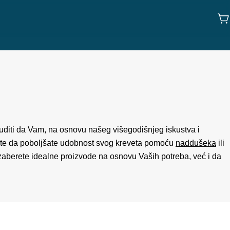
K
ruditi da Vam, na osnovu našeg višegodišnjeg iskustva i
elite da poboljšate udobnost svog kreveta pomoću
naddušeka
ili
zaberete idealne proizvode na osnovu Vaših potreba, već i da