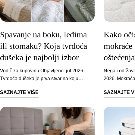
Spavanje na boku, leđima
Kako očis
ili stomaku? Koja tvrdoća
mokraće 
dušeka je najbolji izbor
oštećenja
Vodič za kupovinu Objavljeno: jul 2026. Tvrdoća dušeka je prva stvar na koju gledamo, a ujedno i mesto gde se najlakše napravi pogrešan izbor. Kada spavate na boku, kukovi i ramena traže jedno, a kada ležite na leđima ili stomaku, kičmi treba sasvim drugačija podrška. Zato svi naši dušeci imaju dve strane različite tvrdoće, jednu mekšu i jednu tvrđu. Umesto da nagađate šta Vam odgovara, jednostavno okrenete dušek na stranu koja Vam više prija. Prednost takvog dizajna je što izbor nije konačan na dan kupovine, pa isti dušek može da prati promene Vaših navika i razlike u građi između Vas i partnera. U nastavku objašnjavamo koja tvrdoća odgovara kom položaju, zašto je to tako i koji naš model najbolje odgovara svakoj situaciji. Ukratko: Na boku Mekša do srednje tvrda podloga koja popušta na ramenu i kuku. Na leđima Srednje tvrda podloga koja popunjava i drži lumbalni deo. Na stomaku Tvrđa podloga koja ne dozvoljava da karlica preduboko utone. Svi naši dušeci su dvostrani, sa mekšom i tvrđom stranom. Razlika između modela nije samo u tvrdoći, već i u materijalu jezgra i nameni. Klikom na naziv modela odlazite pravo na njegov opis niže u tekstu. Model Visina Jezgro Najpogodnije za Balance Memory 18 cm Termoregulaciona memorijska pena + PU pena, 7 zona spavanje na boku, rasterećenje ramena i kukova Ergonomic 7 20 cm PU pena sa posturalnim ćelijama + AeroElastic™, 7 zona leđa i stomak, čvršća ortopedska potpora Dual Comfort 20 cm Memorijska pena + AeroElastic™ + PU pena sve položaje, univerzalan izbor Elite 25 cm Memorijska pena + PU pena + džepičaste opruge parove i one koji se okreću, manji prenos pokreta u kom položaju najčešće spavamo Prosečna raspodela vremena spavanja tokom noći 55% 38% 7% Na boku Na leđima Na stomaku Merenja pokreta tokom sna (Skarpsno i saradnici, 2017) pokazuju da odrasli najviše vremena provedu spavajući na boku, oko trećine noći na leđima, a najmanje na stomaku. Sklonost ka spavanju na boku raste sa godinama i telesnom težinom. To znači da za većinu ljudi izbor kreće od podloge koja dobro rasterećuje rame i kuk, dok potpuno tvrda podloga retko odgovara. zašto tvrdoća zavisi od položaja Zašto položaj spavanja menja idealnu tvrdoću Kičma tokom noći ostaje u svom prirodnom položaju kada podloga pruža ravnomernu podršku. Svaki položaj tela opterećuje drugačije tačke, na boku pritisak trpe rame i kuk, na leđima donji deo leđa, a na stomaku karlica. Zbog toga tvrdoća nije skala na kojoj je više uvek bolje. Pretvrda podloga ne popušta tamo gde telo naleže, pa se pritisak nagomilava u tačkama i budi Vas ukočene. Premekana podloga dozvoljava težim delovima tela da propadnu, pa kičma gubi liniju. Merenja spavanja polisomnografijom pokazala su da srednje tvrda podloga daje najuravnoteženiju arhitekturu sna, dok ni najmekša ni najtvrđa nisu bile optimalne za sve ispitanike. - Hu i saradnici, Nature and Science of Sleep, 2025 DOI Cilj je pronaći oslonac i odgovarajuću tvrdoću koja drži kičmu u ravni. po položaju Spavanje na boku Na boku rame i kuk su najizloženije tačke pritiska. Da bi kičma ostala u ravnoj liniji od vrata do karlice, podloga mora da popusti tačno na tim mestima i dozvoli ramenu i kuku da blago utonu. Ako je dušek pretvrd, rame i kuk ostaju pod pritiskom, javlja se utrnulost u ruci i bol u kuku, a kičma se neprirodno podiže. Ako je premekan, kukovi propadnu preduboko i kičma se savija nadole. Za spavanje na boku zato birajte mekšu do srednje tvrdu podlogu, najčešće stranu sa memorijskom penom koja preuzima oblik tela i raspoređuje pritisak na širu površinu. Tanak jastuk ili rolna između kolena drži karlicu u ravnini i dodatno rasterećuje donji deo leđa. Visina jastuka je jednako važna, jer previše nizak ili visok jastuk poništava dobru podlogu. Više o tome pišemo u vodiču za izbor jastuka po položaju spavanja. Iz naše ponude, ovom položaju najbolje odgovara model sa mekšom memorijskom stranom: Za spavanje na boku Dušek Balance Memory Poručite ovde Balance Memory ima sloj termoregulacione memorijske pene sa gel kapsulama iznad potporne pene sa sedam zona. Mekša strana prati liniju tela i preuzima pritisak sa ramena i kukova, dok sedam zona daje čvršću podršku lumbalnom delu. Spavanje na leđima Kada spavate na leđima, ključna zona je lumbalni deo kičme. Između donjeg dela leđa i površine dušeka postoji prirodna krivina, i podloga treba da je popuni, a da istovremeno spreči karlicu da propadne preduboko. Premekana podloga pušta karlicu da tone, pa se lumbalna krivina gubi i mišići cele noći kompenzuju nedostatak oslonca. Pretvrda podloga stvara pritisak na krsta i gornji deo leđa. Zato je za spavanje na leđima najbolji izbor srednje tvrda podloga, po pravilu tvrđa strana dušeka. Ona popunjava lumbalnu krivinu i drži telo u ravnini. Zonirani dušeci ovde imaju prednost, jer daju čvršću potporu u predelu karlice i donjih leđa, dok ramenima ostavljaju nešto mekši oslonac. Za leđa i stomak Dušek Ergonomic 7 Poručite ovde Ergonomic 7 je naš model sa najviše ortopedske potpore, sa jezgrom od PU pene čije se sedam zona sastoji od posturalnih ćelija koje se pomeraju nezavisno jedna od druge. Daje čvršću, stabilnu potporu koja drži lumbalni deo i sprečava upadanje karlice, pa najbolje odgovara spavanju na leđima i na stomaku. Namenjen je i osobama sa bolom u leđima kojima treba pravilno poravnanje kičme. Spavanje na stomaku Ovo je najzahtevniji položaj za kičmu. Na premekanoj podlozi karlica tone, leđa se savijaju unazad i lumbalni deo trpi opterećenje tokom cele noći. Zato ovde birajte tvrđu i ravnomerniju podlogu koja ne dozvoljava karlici da upadne, po pravilu tvrđu stranu dušeka. Pre nego što posegnete za mekšim rešenjem, proverite da li je problem zapravo u jastuku. Kod spavanja na stomaku visok jastuk podiže glavu i još više savija vrat i leđa, pa tanak jastuk ili spavanje bez jastuka često pomaže više od promene dušeka. Ako se bol javlja samo u ovom položaju, tvrđa podloga u kombinaciji sa niskim jastukom najčešće rešava problem. Za stomak treba ista čvršća, ravna podrška kao za leđa, pa je najbolji izbor naš Ergonomic 7, čije jezgro sprečava da karlica upadne i savije donji deo leđa. Njegova tvrđa strana daje stabilnu, ravnu podlogu na kojoj telo ostaje u liniji. Ako se okrećete tokom noći Većina ljudi ne spava celu noć u jednom položaju. Prelazite sa boka na leđa, pa nazad, i idealna tvrdoća je ona koja pokriva obe krajnosti. Za takav san bira se srednje tvrda, univerzalna podloga koja je dovoljno prilagodljiva za bok, a dovoljno stabilna za leđa. Ovde do izražaja dolaze i džepičaste opruge, jer se prilagođavaju svakoj tački pritiska nezavisno i brzo reaguju pri promeni položaja. One ujedno smanjuju prenos pokreta, pa se manje budite kada se partner okrene. Ako menjate položaj ili delite krevet, ova dva naša modela daju najviše slobode: Univerzalan izbor Dušek Dual Comfort Poručite ovde Ovaj model spaja memorijsku penu, AeroElastic™ penu kao tranzicioni sloj i PU penu za stabilnost. Mekša strana rasterećuje pritisak za spavanje na boku, dok tvrđa strana daje stabilniji oslonac za leđa. AeroElastic™ sloj olakšava okretanje i smanjuje prenos pokreta, pa je ovo najuniverzalniji model u našoj ponudi i dobar izbor kada menjate položaj tokom noći. Za parove i one koji se okreću Dušek Elite Poručite ovde Naš najkompletniji model, visine 25 cm, sa jezgrom od nemačkih džepičastih opruga i slojevima pene. Mekša strana ima termoregulacionu memorijsku penu za rasterećenje pritiska, a tvrđa strana daje viši stepen potpore. Opruge se prilagođavaju svakoj tački nezavisno, brzo reaguju pri promeni položaja i smanjuju prenos pokreta, pa mirno spavate i kada se partner okreće. Telesna težina menja osećaj iste tvrdoće. Osobe veće telesne težine više pritiskaju površinu, pa im tvrđa strana sprečava preterano propadanje i drži kičmu u liniji. Lakšim osobama tvrđa strana često deluje kao daska, jer telo nema dovoljnu težinu da je udubi, pa im mekša strana daje bolje rasterećenje. Šta ako ne možete odmah da promenite dušek? @weltnersleep Kupovina novog kreveta moze da saceka, ali dobar san ne! 😴✨ 🚚 Besplatna dostava 🛡️ 5 Godina garancije 🌙 14 Dana probni period 📏 12 Razlicitih dimenzija 📞 060 - 654 00 24 ♬ original sound - weltner.rs Ako Vam dušek u načelu odgovara, a želite da mu promenite osećaj za svoj položaj, naddušek može da pomogne. Mekši naddušek od memorijske pene omekšava površinu i rasterećuje rame i kuk kod spavanja na boku, dok tvrđi naddušek od PU pene daje stabilniju, ravniju podlogu pogodniju za stomak. Naddušek menja kontaktni sloj, ali ne može da zameni dušek koji je strukturalno propao. Ako dušek ima duboka ulegnuća, potreban je novi model. Više o izboru možete pročitati u vodiču za izbor naddušeka po tvrdoći i materijalu, a celu ponudu pogledajte u kolekciji naddušeka. Ako Vas zanima i razlika između pene i opruga za bol u leđima, pogledajte tekst memorijska pena ili žičano jezgro. Šta ako pogrešite? View this post on Instagram A post shared by Weltner® (@weltner.rs) Pravu tvrdoću teško je proceniti u prodavnici za nekoliko minuta. Telo se navikava na novu podlogu, posebno ako prelazite sa veoma tvrdog dušeka na mekšu penu ili obrnuto. Prvih nekoliko noći zato nije merodavno, i vredi dati telu bar nedelju dana pre nego što donesete sud. Svi naši dušeci dolaze sa 30 noći probnog perioda, pa udobnost proveravate u sopstvenom krevetu, u svom uobičajenom položaju. Ako Vam strana na kojoj spavate ne odgovara, prvo probajte da okrenete dušek, jer dvostrani dizajn često rešava dilemu bez ikakve zamene. Ako ni posle toga osećaj nije pravi, dušek vraćate, a uz svaki model ide i 20 godina garancije. FAQ Česta pitanja Da li je tvrđi dušek uvek bolji za leđa? Ne. Rasprostranjeno je uverenje da tvrđa podloga znači bolju potporu, ali istraživanja pokazuju da srednje tvrda podloga najbolje spaja rasterećenje pritiska i pravilno poravnanje kičme. Pretvrda podloga ne popušta na ramenu i kuku, pa
Nega i održavanje dušeka Objavljeno: jul 2026. Mokraća na dušeku je problem koji treba rešiti odmah. Što pre počnete sa čišćenjem, veće su šanse da uklonite i fleku i neprijatan miris. Ako se urin zadrži u materijalu, može prodreti u dublje slojeve dušeka, pa kasnije čišćenje postaje teže. Važno je da se iz dušeka izvuče vlaga, neutrališe miris i spreči razvoj buđi. Zato je važno da dušek ne natapate vodom i da ga ne pokrivate posteljinom dok nije potpuno suv. Ako želite da očistite dušek od mokraće bez oštećenja materijala, najvažnije je da radite pažljivo, sa malom količinom tečnosti i dovoljno vremena za sušenje. korak po korak Kako očistiti svežu mokraću sa dušeka? Sveža mokraća se najlakše uklanja ako reagujete odmah. Postupak treba da bude temeljan, ali bez grubog ribanja i natapanja. Cilj je da izvučete tečnost, razgradite miris i ostavite dušek da se potpuno osuši. 1 Upijte višak tečnostiUzmite suvu krpu, peškir ili papirne ubruse i tapkajte mokro mesto. Radite to više puta, uz zamenu ubrusa ili krpe kada se nakvase. Ne pritiskajte previše jako i ne trljajte kružnim pokretima. Što više tečnosti izvučete na početku, manja je šansa da miris ostane u dušeku. 2 Nanesite rastvor sirćeta i vodePomešajte belo sirće i vodu u odnosu 1:1. Rastvor sipajte u raspršivač i blago poprskajte mrlju, tako da površina bude vlažna, ali nikako natopljena. Kiselost sirćeta pomaže kod sveže mokraće jer usporava procese koji dovode do jačeg mirisa urina. Ostavite rastvor da deluje 5 do 10 minuta, dovoljno kratko da dušek ne upije previše vlage, a dovoljno dugo da rastvor deluje na površinski sloj. Nakon toga obavezno tapkajte suvom krpom kako biste izvukli višak tečnosti. 3 Ponovo upijte vlaguNakon delovanja rastvora, ponovo uzmite suvu krpu ili papirne ubruse i tapkajte tretirano mesto. Ovaj korak se često preskoči, ali je veoma važan. Ako rastvor ostane u dušeku, vlaga može produžiti sušenje i izazvati novi neprijatan miris, posebno kod dušeka sa debljim slojevima pene ili punjenja. 4 Dodajte sodu bikarbonuKada ste uklonili višak vlage, pospite sodu bikarbonu preko tretiranog mesta. Ako je miris jači ili niste sigurni koliko se urin proširio, sodu možete posuti i po celoj površini dušeka. Za bolji efekat treba da stoji dugo, idealno preko noći. Ovo je jedan od najvažnijih koraka ako želite da smanjite mogućnost da se miris vrati čim legnete na krevet. 5 Usisajte i osušite dušekSledećeg dana dobro usisajte sodu bikarbonu, koristeći čist nastavak za usisivač, i pređite preko tretirane površine više puta. Nakon usisavanja, ostavite dušek u dobro provetrenoj prostoriji nekoliko sati. Ako možete, otvorite prozor i omogućite cirkulaciju vazduha. Posteljinu vratite tek kada ste sigurni da je dušek potpuno suv. Soda bikarbona nije efikasna samo intuitivno. Istraživanje o kontroli mirisa iz organskog otpada pokazalo je da je 50 g sode bikarbone na 1 kg otpada smanjilo koncentraciju neprijatnog mirisa za oko 70% posle sedam dana. Taj podatak se ne odnosi direktno na dušeke i mokraću, ali dobro objašnjava zašto se soda bikarbona često koristi kao završni korak posle upijanja i čišćenja. - Qamaruz-Zaman, Kun, Rosli, Waste Management, 2015, ref DOI priprema Šta Vam je potrebno za čišćenje? Za kućno čišćenje nisu Vam potrebna agresivna sredstva. U većini slučajeva dovoljno je nekoliko osnovnih stvari koje već imate u kući. Važno je da sredstva koristite umereno i da uvek vodite računa o materijalu dušeka. Za osnovno čišćenje pripremite: sodu bikarbonu, za upijanje vlage i neutralisanje mirisa belo sirće i vodu, najčešće u o
SAZNAJTE VIŠE
SAZNAJTE V