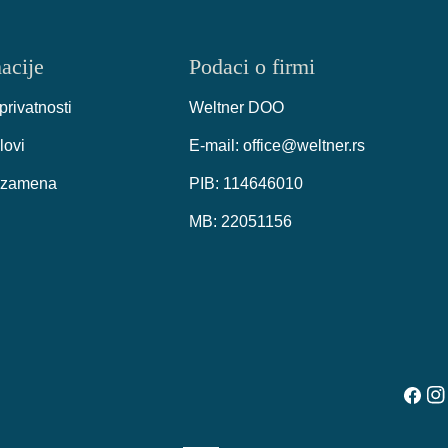
acije
Podaci o firmi
 privatnosti
Weltner DOO
lovi
E-mail: office@weltner.rs
i zamena
PIB: 114646010
MB: 22051156
Faceb
Ins