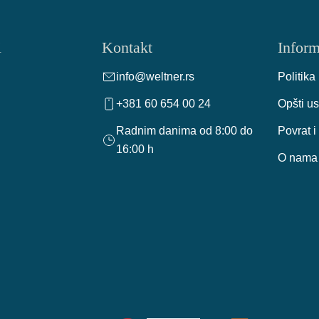
i
Kontakt
Inform
info@weltner.rs
Politika
+381 60 654 00 24
Opšti us
Radnim danima od 8:00 do
Povrat 
16:00 h
O nama