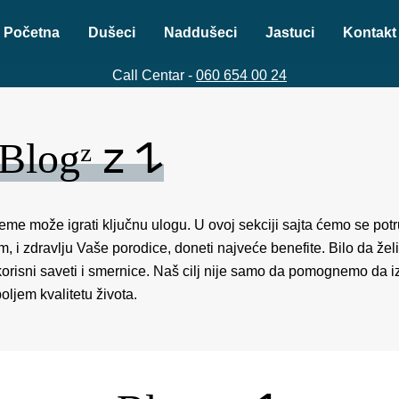
Početna
Dušeci
Naddušeci
Jastuci
Kontakt
Call Centar -
060 654 00 24
Dobrodošli na Weltner Blogᶻ 𝗓 𐰁
eme može igrati ključnu ulogu. U ovoj sekciji sajta ćemo se pot
m, i zdravlju Vaše porodice, doneti najveće benefite. Bilo da ž
orisni saveti i smernice. Naš cilj nije samo da pomognemo da i
ljem kvalitetu života.