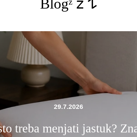
Blogᶻ 𝗓 𐰁
29.7.2026
to treba menjati jastuk? Zn