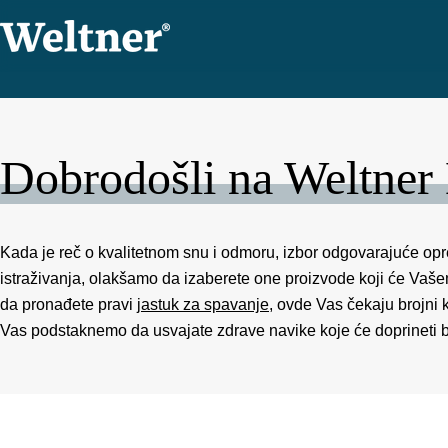
Preskoči
na
sadržaj
Kada je reč o kvalitetnom snu i odmoru, izbor odgovarajuće opr
istraživanja, olakšamo da izaberete one proizvode koji će Vaše
da pronađete pravi
jastuk za spavanje,
ovde Vas čekaju brojni k
Vas podstaknemo da usvajate zdrave navike koje će doprineti bo