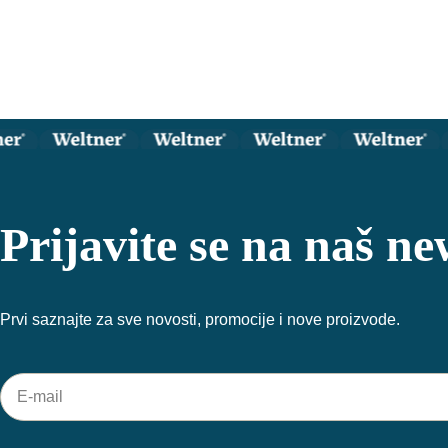
Prijavite se na naš ne
Prvi saznajte za sve novosti, promocije i nove proizvode.
E-
mail