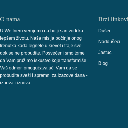
O nama
Brzi linkov
U Weltneru verujemo da bolji san vodi ka
Dušeci
lepšem životu. Naša misija počinje onog
Naddušeci
trenutka kada legnete u krevet i traje sve
Jastuci
dok se ne probudite. Posvećeni smo tome
da Vam pružimo iskustvo koje transformiše
Blog
Vaš odmor, omogućavajući Vam da se
probudite sveži i spremni za izazove dana -
iznova i iznova.