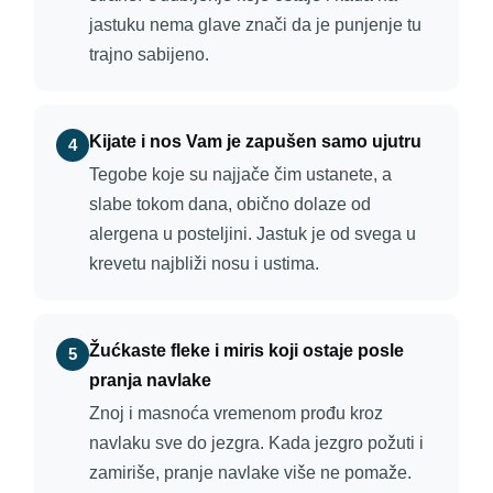
jastuku nema glave znači da je punjenje tu
trajno sabijeno.
Kijate i nos Vam je zapušen samo ujutru
4
Tegobe koje su najjače čim ustanete, a
slabe tokom dana, obično dolaze od
alergena u posteljini. Jastuk je od svega u
krevetu najbliži nosu i ustima.
Žućkaste fleke i miris koji ostaje posle
5
pranja navlake
Znoj i masnoća vremenom prođu kroz
navlaku sve do jezgra. Kada jezgro požuti i
zamiriše, pranje navlake više ne pomaže.