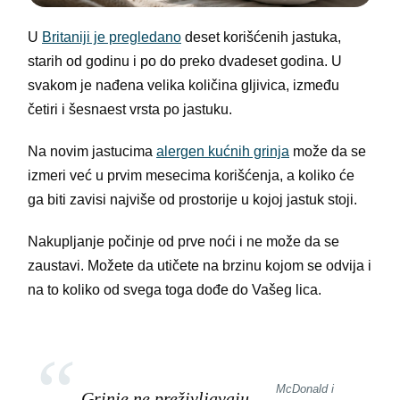
U
Britaniji je pregledano
deset korišćenih jastuka,
starih od godinu i po do preko dvadeset godina. U
svakom je nađena velika količina gljivica, između
četiri i šesnaest vrsta po jastuku.
Na novim jastucima
alergen kućnih grinja
može da se
izmeri već u prvim mesecima korišćenja, a koliko će
ga biti zavisi najviše od prostorije u kojoj jastuk stoji.
Nakupljanje počinje od prve noći i ne može da se
zaustavi. Možete da utičete na brzinu kojom se odvija i
na to koliko od svega toga dođe do Vašeg lica.
McDonald i
Grinje ne preživljavaju