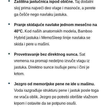
Zaštitna jastučnica ispod obične.
Taj dodatni
sloj prima najveći deo vlage i masnoće, a perete
ga češće nego navlaku jastuka.
Pranje skidajuće navlake jednom mesečno na
40°C.
Kod naših anatomskih modela, Bamboo
Hybrid jastuka i MemoSleep linije navlaka se
skida i pere u mašini.
Provetravanje bez direktnog sunca.
Sat
vremena na promaji nedeljno izvuče vlagu iz
jastuka. Direktno sunce isušuje penu i čini je
krtom.
Jezgro od memorijske pene ne ide u mašinu.
Voda razgrađuje strukturu pene i jastuk posle toga
ne vraća oblik. Jezgro po potrebi obrišite vlažnom
krpom i ostavite da se potpuno osuši.