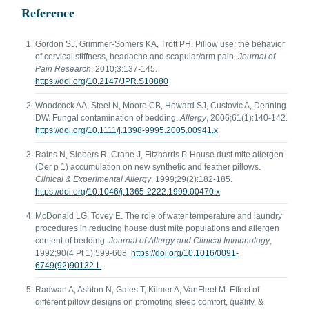
Reference
Gordon SJ, Grimmer-Somers KA, Trott PH. Pillow use: the behavior
of cervical stiffness, headache and scapular/arm pain.
Journal of
Pain Research
, 2010;3:137-145.
https://doi.org/10.2147/JPR.S10880
Woodcock AA, Steel N, Moore CB, Howard SJ, Custovic A, Denning
DW. Fungal contamination of bedding.
Allergy
, 2006;61(1):140-142.
https://doi.org/10.1111/j.1398-9995.2005.00941.x
Rains N, Siebers R, Crane J, Fitzharris P. House dust mite allergen
(Der p 1) accumulation on new synthetic and feather pillows.
Clinical & Experimental Allergy
, 1999;29(2):182-185.
https://doi.org/10.1046/j.1365-2222.1999.00470.x
McDonald LG, Tovey E. The role of water temperature and laundry
procedures in reducing house dust mite populations and allergen
content of bedding.
Journal of Allergy and Clinical Immunology
,
1992;90(4 Pt 1):599-608.
https://doi.org/10.1016/0091-
6749(92)90132-L
Radwan A, Ashton N, Gates T, Kilmer A, VanFleet M. Effect of
different pillow designs on promoting sleep comfort, quality, &