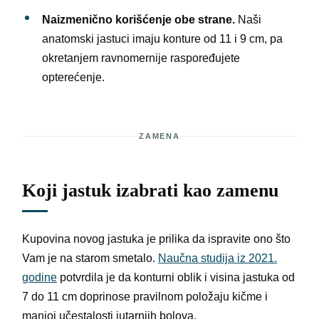
Naizmenično korišćenje obe strane.
Naši
anatomski jastuci imaju konture od 11 i 9 cm, pa
okretanjem ravnomernije raspoređujete
opterećenje.
ZAMENA
Koji jastuk izabrati kao zamenu
Kupovina novog jastuka je prilika da ispravite ono što
Vam je na starom smetalo.
Naučna studija iz 2021.
godine
potvrdila je da konturni oblik i visina jastuka od
7 do 11 cm doprinose pravilnom položaju kičme i
manjoj učestalosti jutarnjih bolova.