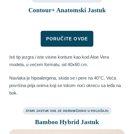
Contour+ Anatomski Jastuk
PORUČITE OVDE
Isti tip jezgra i iste visine konture kao kod Aloe Vera
modela, u većem formatu, od 40x60 cm.
Navlaka je hipoalergena, skida se i pere na 40°C. Veća
površina prija onima koji se tokom noći okreću sa leđa na
bok.
STARI JASTUK VAS JE OGRANIČAVAO U POLOŽAJU
Bamboo Hybrid Jastuk