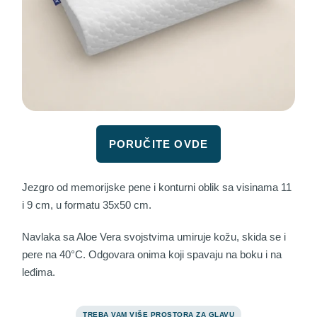
PORUČITE OVDE
Jezgro od memorijske pene i konturni oblik sa visinama 11
i 9 cm, u formatu 35x50 cm.
Navlaka sa Aloe Vera svojstvima umiruje kožu, skida se i
pere na 40°C. Odgovara onima koji spavaju na boku i na
leđima.
TREBA VAM VIŠE PROSTORA ZA GLAVU