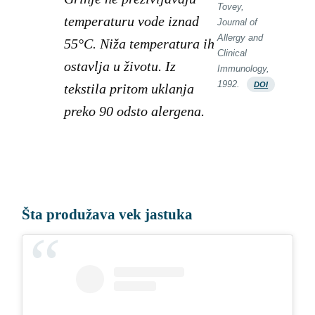
Tovey,
temperaturu vode iznad
Journal of
Allergy and
55°C. Niža temperatura ih
Clinical
ostavlja u životu. Iz
Immunology,
1992.
DOI
tekstila pritom uklanja
preko 90 odsto alergena.
Šta produžava vek jastuka