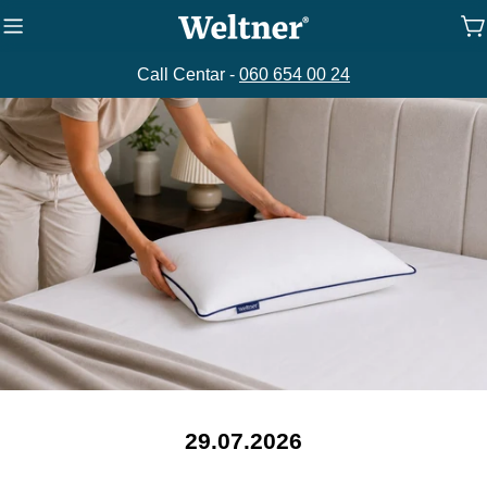
Preskoči
K
na
sadržaj
Call Centar -
060 654 00 24
29.07.2026