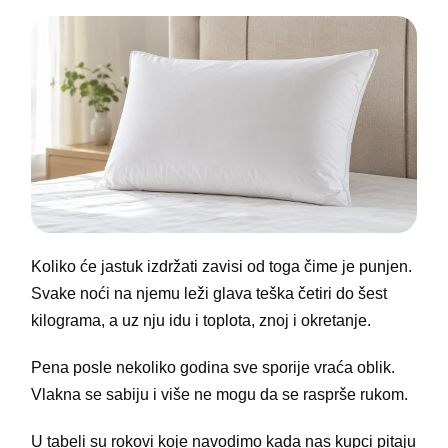
Koliko će jastuk izdržati zavisi od toga čime je punjen.
Svake noći na njemu leži glava teška četiri do šest
kilograma, a uz nju idu i toplota, znoj i okretanje.
Pena posle nekoliko godina sve sporije vraća oblik.
Vlakna se sabiju i više ne mogu da se rasprše rukom.
U tabeli su rokovi koje navodimo kada nas kupci pitaju