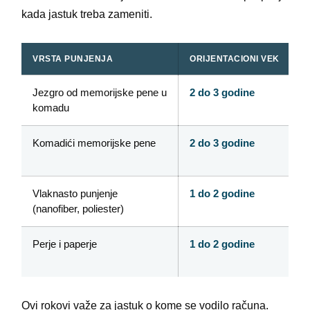
kada jastuk treba zameniti.
VRSTA PUNJENJA
ORIJENTACIONI VEK
Jezgro od memorijske pene u
2 do 3 godine
komadu
Komadići memorijske pene
2 do 3 godine
Vlaknasto punjenje
1 do 2 godine
(nanofiber, poliester)
Perje i paperje
1 do 2 godine
Ovi rokovi važe za jastuk o kome se vodilo računa.