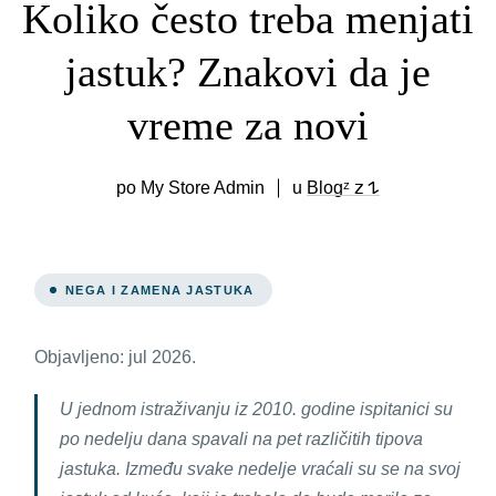
Koliko često treba menjati
jastuk? Znakovi da je
vreme za novi
po My Store Admin
u
Blogᶻ 𝗓 𐰁
NEGA I ZAMENA JASTUKA
Objavljeno: jul 2026.
U jednom istraživanju iz 2010. godine ispitanici su
po nedelju dana spavali na pet različitih tipova
jastuka. Između svake nedelje vraćali su se na svoj