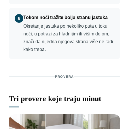
Tokom noći tražite bolju stranu jastuka
6
Okretanje jastuka po nekoliko puta u toku
noći, u potrazi za hladnijim ili višim delom,
znači da nijedna njegova strana više ne radi
kako treba.
PROVERA
Tri provere koje traju minut