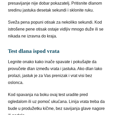
presavijanje nije dobar pokazatelj. Pritisnite dlanom
sredinu jastuka desetak sekundi i sklonite ruku.
Sveža pena popuni otisak za nekoliko sekundi. Kod
istrošene pene otisak ostaje vidljiv mnogo duže ili se
nikada ne izravna do kraja.
Test dlana ispod vrata
Legnite onako kako inače spavate i pokušajte da
provučete dlan između vrata i jastuka. Ako dlan lako
prolazi, jastuk je za Vas prenizak i vrat visi bez
oslonca.
Kod spavanja na boku ovaj test uradite pred
ogledalom ili uz pomoć ukućana. Linija vrata treba da
bude u produžetku kičme, bez savijanja glave nagore