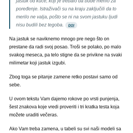
jastuk od kuće, koji je trebalo da bude merilo za
poređenje. Istraživači su na kraju zaključili da to
merilo ne valja, pošto se ni na svom jastuku ljudi
nisu budili bez tegoba.
DOI
Na jastuk se naviknemo mnogo pre nego što on
prestane da radi svoj posao. Troši se polako, po malo
svakog meseca, pa telo stigne da se privikne na svaki
milimetar koji jastuk izgubi.
Zbog toga se pitanje zamene retko postavi samo od
sebe.
U ovom tekstu Vam dajemo rokove po vrsti punjenja,
šest znakova koje vredi proveriti i tri kratka testa koja
možete uraditi večeras.
Ako Vam treba zamena, u tabeli su svi naši modeli sa