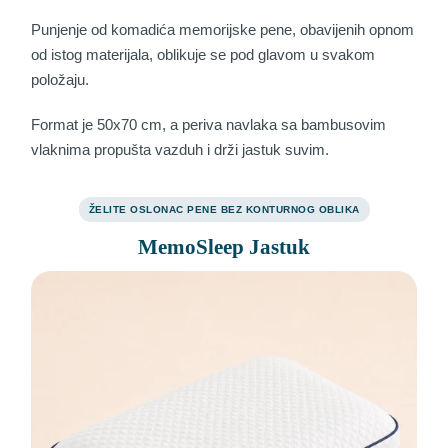
Punjenje od komadića memorijske pene, obavijenih opnom
od istog materijala, oblikuje se pod glavom u svakom
položaju.
Format je 50x70 cm, a periva navlaka sa bambusovim
vlaknima propušta vazduh i drži jastuk suvim.
ŽELITE OSLONAC PENE BEZ KONTURNOG OBLIKA
MemoSleep Jastuk