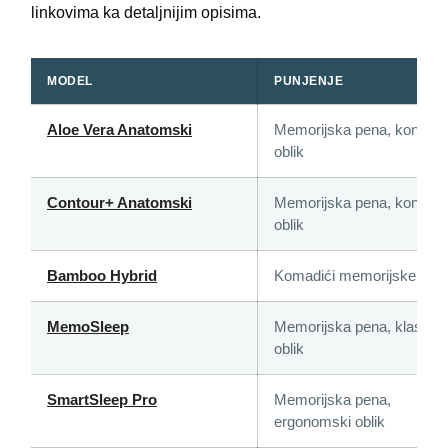
linkovima ka detaljnijim opisima.
MODEL
PUNJENJE
Aloe Vera Anatomski
Memorijska pena, konturni
oblik
Contour+ Anatomski
Memorijska pena, konturni
oblik
Bamboo Hybrid
Komadići memorijske pen
MemoSleep
Memorijska pena, klasiča
oblik
SmartSleep Pro
Memorijska pena,
ergonomski oblik