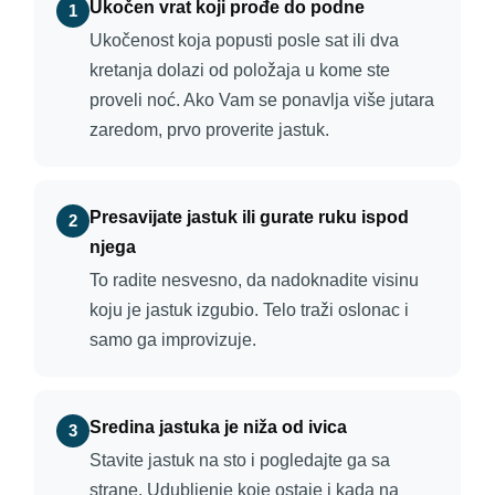
Ukočen vrat koji prođe do podne
1
Ukočenost koja popusti posle sat ili dva
kretanja dolazi od položaja u kome ste
proveli noć. Ako Vam se ponavlja više jutara
zaredom, prvo proverite jastuk.
Presavijate jastuk ili gurate ruku ispod
2
njega
To radite nesvesno, da nadoknadite visinu
koju je jastuk izgubio. Telo traži oslonac i
samo ga improvizuje.
Sredina jastuka je niža od ivica
3
Stavite jastuk na sto i pogledajte ga sa
strane. Udubljenje koje ostaje i kada na