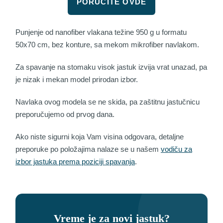
PORUČITE OVDE
Punjenje od nanofiber vlakana težine 950 g u formatu
50x70 cm, bez konture, sa mekom mikrofiber navlakom.
Za spavanje na stomaku visok jastuk izvija vrat unazad, pa
je nizak i mekan model prirodan izbor.
Navlaka ovog modela se ne skida, pa zaštitnu jastučnicu
preporučujemo od prvog dana.
Ako niste sigurni koja Vam visina odgovara, detaljne
preporuke po položajima nalaze se u našem
vodiču za
izbor jastuka prema poziciji spavanja
.
Vreme je za novi jastuk?