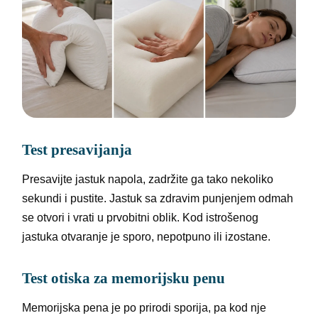
Test presavijanja
Presavijte jastuk napola, zadržite ga tako nekoliko
sekundi i pustite. Jastuk sa zdravim punjenjem odmah
se otvori i vrati u prvobitni oblik. Kod istrošenog
jastuka otvaranje je sporo, nepotpuno ili izostane.
Test otiska za memorijsku penu
Memorijska pena je po prirodi sporija, pa kod nje