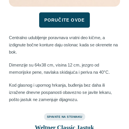
PORUČITE OVDE
Centralno udubljenje poravnava vratni deo kičme, a
izdignute bočne konture daju oslonac kada se okrenete na
bok.
Dimenzije su 64x38 cm, visina 12 cm, jezgro od
memorijske pene, navlaka skidajuća i periva na 40°C.
Kod glasnog i upornog hrkanja, buđenja bez daha ili
izražene dnevne pospanosti obavezno se javite lekaru,
pošto jastuk ne zamenjuje dijagnozu.
SPAVATE NA STOMAKU
Weltner Classic Jastuk