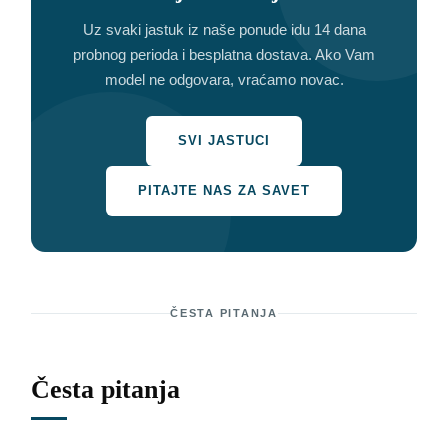
Uz svaki jastuk iz naše ponude idu 14 dana
probnog perioda i besplatna dostava. Ako Vam
model ne odgovara, vraćamo novac.
SVI JASTUCI
PITAJTE NAS ZA SAVET
ČESTA PITANJA
Česta pitanja