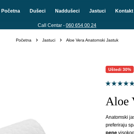
Početna
Dušeci
Naddušeci
Jastuci
Kontakt
Call Centar -
060 654 00 24
Početna
Jastuci
Aloe Vera Anatomski Jastuk
Uštedi
30%
Aloe 
Anatomski ja
preferiraju s
pene
visokog