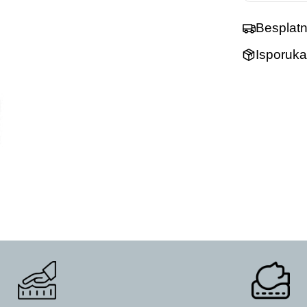
Besplat
Isporuka