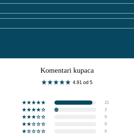
Komentari kupaca
4.91 od 5
21
2
0
0
0