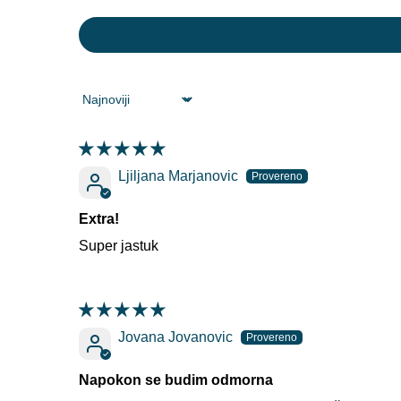
Sort by
Ljiljana Marjanovic
Extra!
Super jastuk
Jovana Jovanovic
Napokon se budim odmorna