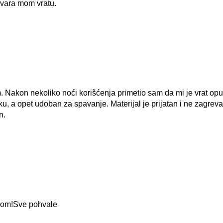
vara mom vratu.
kon nekoliko noći korišćenja primetio sam da mi je vrat opušte
ršku, a opet udoban za spavanje. Materijal je prijatan i ne zagre
n.
jom!Sve pohvale