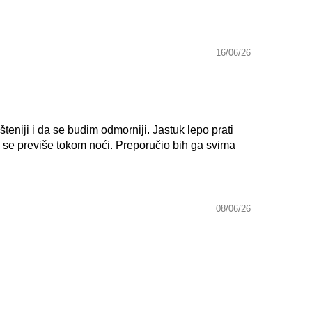
16/06/26
niji i da se budim odmorniji. Jastuk lepo prati
va se previše tokom noći. Preporučio bih ga svima
08/06/26