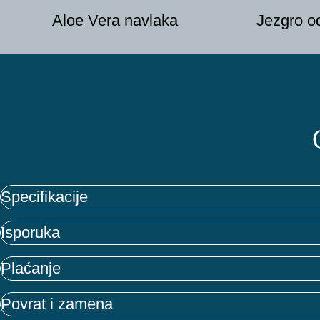
Aloe Vera navlaka
Jezgro o
Specifikacije
Isporuka
Plaćanje
Povrat i zamena