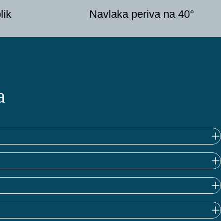
lik
Navlaka periva na 40°
a