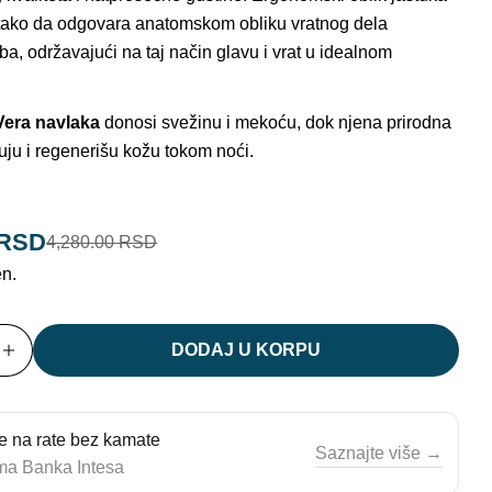
n tako da odgovara anatomskom obliku vratnog dela
a, održavajući na taj način glavu i vrat u idealnom
Vera navlaka
donosi svežinu i mekoću, dok njena prirodna
uju i regenerišu kožu tokom noći.
u modalnom
 RSD
4,280.00 RSD
dna
en.
DODAJ U KORPU
 KOLIČINU ZA ALOE VERA ANATOMSKI JASTUK
POVEĆAJ KOLIČINU ZA ALOE VERA ANATOMSKI 
e na rate bez kamate
Saznajte više →
ma Banka Intesa