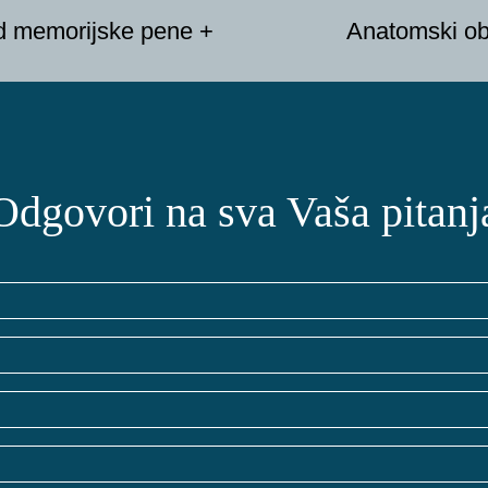
Anatomski ob
d memorijske pene +
Odgovori na sva Vaša pitanj