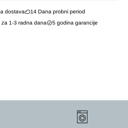
na dostava
14 Dana probni period
 za 1-3 radna dana
5 godina garancije