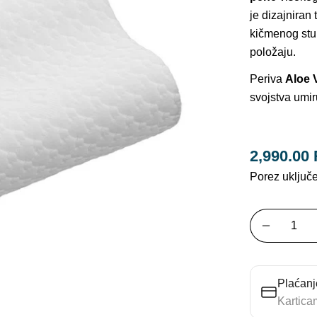
je dizajnira
kičmenog stub
položaju.
Periva
Aloe 
svojstva umir
Otvori medij 1 
2,990.00
Prodajna
Standar
Porez uključ
cijena
cena
Količina
SMANJI
Plaćanj
Kartica