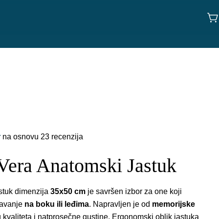
K
na osnovu 23 recenzija
Vera Anatomski Jastuk
stuk dimenzija
35x50 cm
je savršen izbor za one koji
pavanje
na boku ili leđima
. Napravljen je od
memorijske
 kvaliteta i natprosečne gustine. Ergonomski oblik jastuka