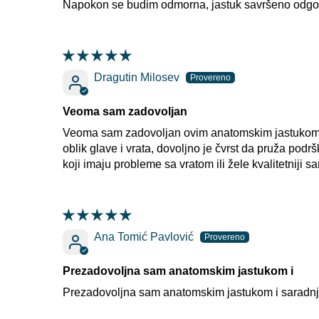
Napokon se budim odmorna, jastuk savršeno odgo
Dragutin Milosev
Veoma sam zadovoljan
Veoma sam zadovoljan ovim anatomskim jastukom. Na
oblik glave i vrata, dovoljno je čvrst da pruža pod
koji imaju probleme sa vratom ili žele kvalitetniji sa
Ana Tomić Pavlović
Prezadovoljna sam anatomskim jastukom i
Prezadovoljna sam anatomskim jastukom i saradn