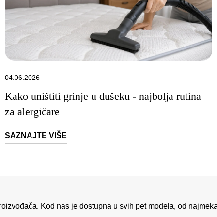
04.06.2026
Kako uništiti grinje u dušeku - najbolja rutina
za alergičare
SAZNAJTE VIŠE
 proizvođača. Kod nas je dostupna u svih pet modela, od najme