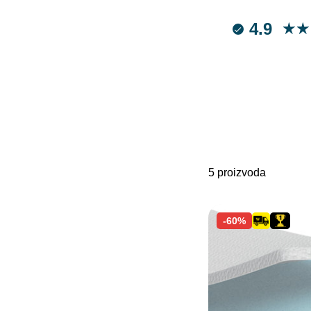
4.9
5 proizvoda
-60%