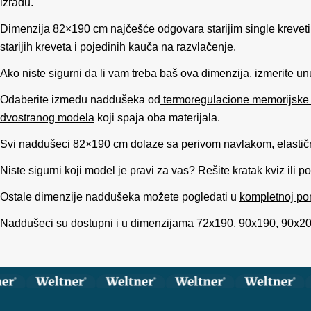
izradu.
Dimenzija 82×190 cm najčešće odgovara starijim single krevetim
starijih kreveta i pojedinih kauča na razvlačenje.
Ako niste sigurni da li vam treba baš ova dimenzija, izmerite 
Odaberite između naddušeka od
termoregulacione memorijske
dvostranog modela
koji spaja oba materijala.
Svi naddušeci 82×190 cm dolaze sa perivom navlakom, elastič
Niste sigurni koji model je pravi za vas? Rešite kratak kviz ili p
Ostale dimenzije naddušeka možete pogledati u
kompletnoj p
Naddušeci su dostupni i u dimenzijama
72x190
,
90x190
,
90x2