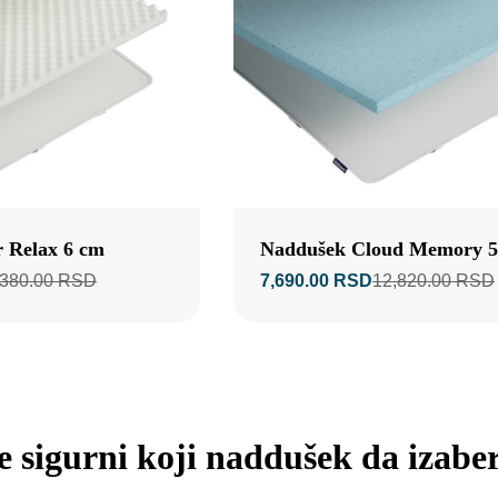
Tip:
r Relax 6 cm
Naddušek Cloud Memory 
,380.00 RSD
7,690.00 RSD
12,820.00 RSD
Prodajna
Standardna
cijena
cena
e sigurni koji naddušek da izabe