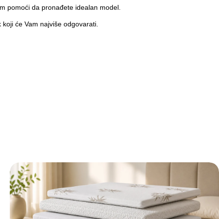
am pomoći da pronađete idealan model.
koji će Vam najviše odgovarati.