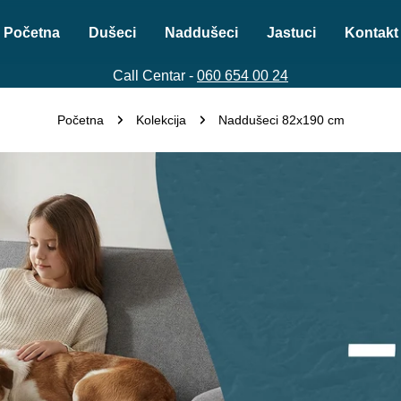
Početna
Dušeci
Naddušeci
Jastuci
Kontakt
Call Centar -
060 654 00 24
Početna
Kolekcija
Naddušeci 82x190 cm