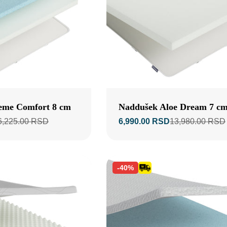
Tip:
eme Comfort 8 cm
Naddušek Aloe Dream 7 c
6,225.00 RSD
6,990.00 RSD
13,980.00 RSD
Prodajna
Standardna
cijena
cena
-40%