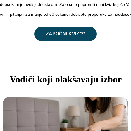
ušeka nije uvek jednostavan. Zato smo pripremili mini kviz koji će V
avnih pitanja i za manje od 60 sekundi dobićete preporuku za naddušek 
ZAPOČNI KVIZᶻ𝗓ᶻ
Vodiči koji olakšavaju izbor