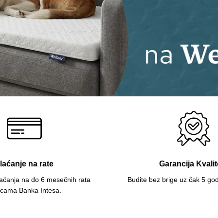
laćanje na rate
Garancija Kvalit
aćanja na do 6 mesečnih rata
Budite bez brige uz čak 5 god
icama Banka Intesa.