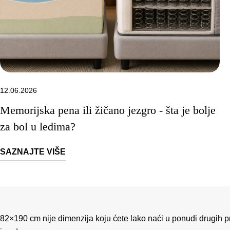
12.06.2026
Memorijska pena ili žičano jezgro - šta je bolje
za bol u leđima?
SAZNAJTE VIŠE
82×190 cm nije dimenzija koju ćete lako naći u ponudi drugih