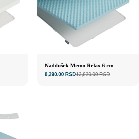
Tip:
m
Naddušek Memo Relax 6 cm
8,290.00 RSD
13,820.00 RSD
Prodajna
Standardna
cijena
cena