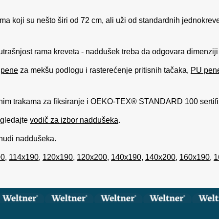
a koji su nešto širi od 72 cm, ali uži od standardnih jednokrev
unutrašnjost rama kreveta - naddušek treba da odgovara dimenzij
 pene
za mekšu podlogu i rasterećenje pritisnih tačaka,
PU pen
nim trakama za fiksiranje i OEKO-TEX® STANDARD 100 sertifik
ogledajte
vodič za izbor naddušeka
.
onudi naddušeka
.
00
,
114x190
,
120x190
,
120x200
,
140x190
,
140x200
,
160x190
,
1