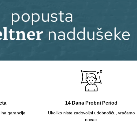
eta
14 Dana Probni Period
ina garancije.
Ukoliko niste zadovoljni udobnošću, vraćamo
novac.