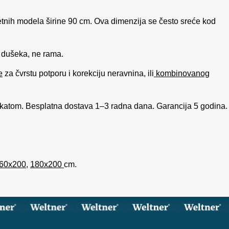
etnih modela širine 90 cm. Ova dimenzija se često sreće kod
i dušeka, ne rama.
e
za čvrstu potporu i korekciju neravnina, ili
kombinovanog
atom. Besplatna dostava 1–3 radna dana. Garancija 5 godina.
60x200
,
180x200
cm.