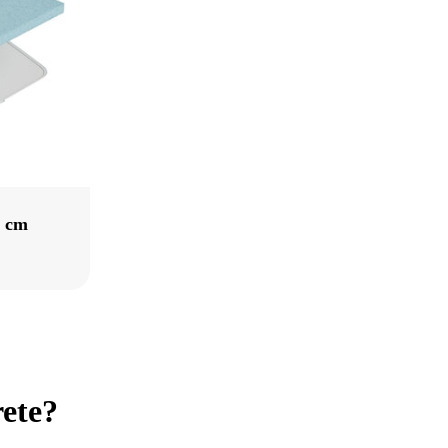
5 cm
rete?