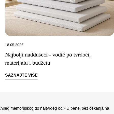
18.05.2026
Najbolji naddušeci - vodič po tvrdoći,
materijalu i budžetu
SAZNAJTE VIŠE
kanijeg memorijskog do najtvrđeg od PU pene, bez čekanja na