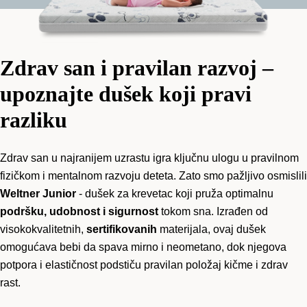
Zdrav san i pravilan razvoj –
upoznajte dušek koji pravi
razliku
Zdrav san u najranijem uzrastu igra ključnu ulogu u pravilnom
fizičkom i mentalnom razvoju deteta. Zato smo pažljivo osmislili
Weltner Junior
- dušek za krevetac koji pruža optimalnu
podršku, udobnost i sigurnost
tokom sna. Izrađen od
visokokvalitetnih,
sertifikovanih
materijala, ovaj dušek
omogućava bebi da spava mirno i neometano, dok njegova
potpora i elastičnost podstiču pravilan položaj kičme i zdrav
rast.