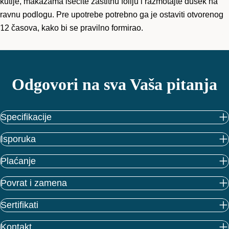
kutije, makazama isecite zaštitnu foliju i razmotajte dušek na
ravnu podlogu. Pre upotrebe potrebno ga je ostaviti otvorenog
12 časova, kako bi se pravilno formirao.
Odgovori na sva Vaša pitanja
Specifikacije
Isporuka
Plaćanje
Povrat i zamena
Sertifikati
Kontakt