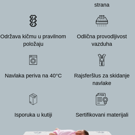
strana
Održava kičmu u pravilnom
Odlična provodljivost
položaju
vazduha
Navlaka periva na 40°C
Rajsferšlus za skidanje
navlake
Isporuka u kutiji
Sertifikovani materijali