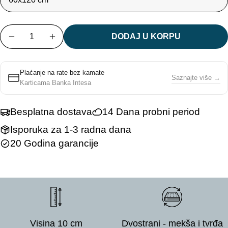
Količina
DODAJ U KORPU
SMANJI KOLIČINU ZA WELTNER JUNIOR DUŠEK
POVEĆAJ KOLIČINU ZA WELTNER JUN
Plaćanje na rate bez kamate
Saznajte više →
Karticama Banka Intesa
Besplatna dostava
14 Dana probni period
Isporuka za 1-3 radna dana
20 Godina garancije
Visina 10 cm
Dvostrani - mekša i tvrđa