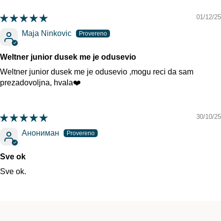
01/12/25
Maja Ninkovic
Weltner junior dusek me je odusevio
Weltner junior dusek me je odusevio ,mogu reci da sam
prezadovoljna, hvala❤️
30/10/25
Анониман
Sve ok
Sve ok.