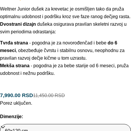
Weltner Junior dušek za krevetac je osmišljen tako da pruža
optimalnu udobnost i podršku kroz sve faze ranog dečjeg rasta.
Dvostrani dizajn
dušeka osigurava pravilan skeletni razvoj u
svim periodima odrastanja:
Tvrđa strana
- pogodna je za novorođenčad i bebe
do 6
meseci
, obezbeđuje čvrstu i stabilnu osnovu, neophodnu za
pravilan razvoj dečje kičme u tom uzrastu.
Mekša strana
- pogodna je za bebe starije od 6 meseci, pruža
udobnost i nežnu podršku.
7,990.00 RSD
11,450.00 RSD
Prodajna
Standardna
Porez uključen.
cijena
cena
Dimenzije: