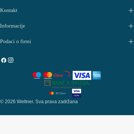
Kontakt
Informacije
Podaci o firmi
Facebook
Instagram
Metode
© 2026
Weltner
.
Sva prava zadržana
Plačanja