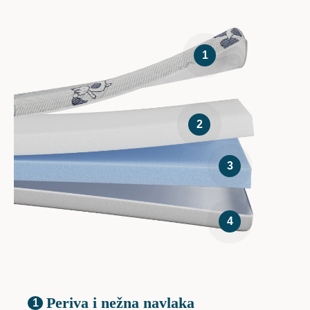
1
2
3
4
Periva i nežna navlaka
1