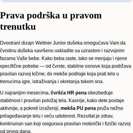
Prava podrška u pravom
trenutku
Dvostrani dizajn Weltner Junior dušeka omogućava Vam da
čvrstinu dušeka savršeno uskladite sa uzrastom i razvojnim
fazama Vaše bebe. Kako beba raste, tako se menjaju i njene
specifične potrebe — od čvrste, stabilne osnove koja podržava
pravilan razvoj kičme, do mekše podloge koja prati telo u
trenucima igre, istraživanja i okretanja tokom sna.
U najranijim mesecima,
čvršća HR pena
obezbeđuje
stabilnost i pravilan položaj tela. Kasnije, kako dete postaje
aktivnije, a pokreti izraženiji,
mekša PU pena
pruža nežno
prilagođavanje telu i veću udobnost. Rezultat je zdrav,
kontinuiran san koji osigurava pravilan motorički i fizički razvoj
od prvog dana.