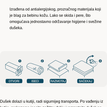
Izrađena od antialergijskog, prozračnog materijala koji
je blag za bebinu kožu. Lako se skida i pere, što
omogućava jednostavno održavanje higijene i svežine
dušeka.
Dušek dolazi u kutiji, radi sigurnijeg transporta. Po vađenju iz