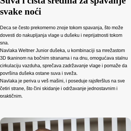
Suva i čista sredina za spavanje
svake noći
Deca se često prekomerno znoje tokom spavanja, što može
dovesti do nakupljanja vlage u dušeku i neprijatnosti tokom
sna.
Navlaka Weltner Junior dušeka, u kombinaciji sa mrežastom
3D tkaninom na bočnim stranama i na dnu, omogućava stalnu
cirkulaciju vazduha, sprečava zadržavanje vlage i pomaže da
površina dušeka ostane suva i sveža.
Navlaka je periva u veš mašini, i poseduje rajsferšlus na sve
četiri strane, što čini skidanje i održavanje jednostavnim i
praktičnim.