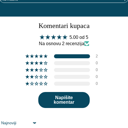
Komentari kupaca
5.00 od 5
Na osnovu 2 recenzija
2
0
0
0
0
Napišite
komentar
Sort by