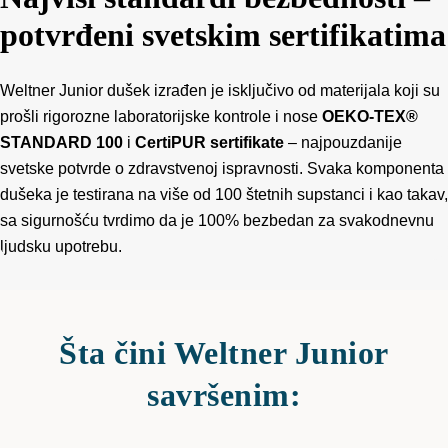
potvrđeni svetskim sertifikatima
Weltner Junior dušek izrađen je isključivo od materijala koji su
prošli rigorozne laboratorijske kontrole i nose
OEKO-TEX®
STANDARD 100
i
CertiPUR sertifikate
– najpouzdanije
svetske potvrde o zdravstvenoj ispravnosti. Svaka komponenta
dušeka je testirana na više od 100 štetnih supstanci i kao takav,
sa sigurnošću tvrdimo da je 100% bezbedan za svakodnevnu
ljudsku upotrebu.
Šta čini Weltner Junior
savršenim: